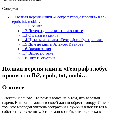
Содержание
1
Полная версия книги «Географ глобус пропил» в fb2,
epub, txt, mobi…
1.1
О книге
1.2
Литературные критики о книге
1.3
Отзывы на книгу
1.4
Цитаты из книги «Географ глобус пропил»
1.5
Другие книги Алексея Иванова
1.6
Экранизация
1.7
Видео по теме
1.8
Читать он-лайн
Полная версия книги «Географ глобус
пропил» в fb2, epub, txt, mobi…
О книге
Алексей Иванов: Это роман вовсе не о том, что весёлый
парень Витька не может в своей жизни обрести опору. И не о
том, что молодой учитель географии Служкин влюбляется в
собственную ученицу. Это роман о стойкости человека в