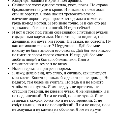
Квартира, машина и хрен в пол-аршина.
Сейчас все хотят одного: тепла, уюта, покоя. Но отрава
бродяжничества уже в крови. И никакого покоя дома
они не обретут. Снова начнет тревожить вечное
влечение дорог – едва просохнет одежда и отмоется
грязь из-под ногтей. Я это знаю точно. Я и сам сто раз
зарекался – больше ни ногой. И где я сейчас?
И вот я стою под этими созвездиями с пустыми руками,
с дырявыми карманами. Ни истины, ни подвига, ни
женщины, ни друга, ни гроша. Ни стыда, ни совести. Ну
как же можно так жить? Неудачник… Дай бог мне
никому не быть залогом его счастья. Дай бог мне никого
не иметь залогом своего счастья. И еще, дай бог мне
любить людей и быть любимым ими. Иного
примирения на земле я не вижу
Имеет терема, а пригреет тюрьма.
Я лежу, делаю вид, что сплю, и слушаю, как шлифуют
мои кости. Конечно, никакой я для отцов не пример. Не
педагог, тем более не учитель. Но ведь я и не монстр,
чтобы мною пугать. Я им не друг, не приятель, не
старший товарищ, не клевый чувак. Я не начальник, я и
не подчиненный. Я им не свой, но и не чужой. Я не
затычка в каждой бочке, но и не посторонний. Я не
собутыльник, но и не полицейский. Я им не опора, но и
не ловушка и не камень на обочине. Я им не нужен