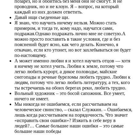
позарез, но и обойтись без меня они не смогут. Я не
проводник, но и не клоун. Я – вопрос, на который
каждый из них должен ответить.
Давай ищи съеденные щи.
Я знаю, что научить ничему нельзя. Можно стать
примером, и тогда те, кому надо, научатся сами,
подражая.Однако подражать лично мне не советую.А
можно просто поставить в такие условия, где и без
пояснений будет ясно, как чего делать. Конечно, я
откачаю, если кто утонет, но вот захлебываться он будет
по-настоящему.
А может именно любви я и хотел научить отцов — хотя
я ничему не хотел учить. Любви к земле, потому что
легко любить курорт, а дикое половодье, майские
снегопады и речные буреломы любить трудно. Любви к
людям, потому что легко любить литературу, а тех, кого
ты встречаешь на обоих берегах реки, любить трудно.
Вольный художник – это босой сапожник. Все умеет,
ничего не имеет.
Мы никогда не ошибаемся, если рассчитываем на
человеческое свинство, – сказал Служкин. – Ошибаемся,
лишь когда рассчитываем на порядочность. Что значит
«исправить свои ошибки»? Изжить в себе веру в
людей?… Самые большие наши ошибки – это самые
большие наши победы