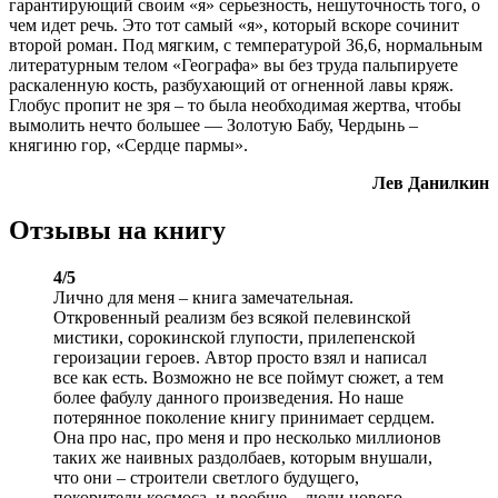
гарантирующий своим «я» серьезность, нешуточность того, о
чем идет речь. Это тот самый «я», который вскоре сочинит
второй роман. Под мягким, с температурой 36,6, нормальным
литературным телом «Географа» вы без труда пальпируете
раскаленную кость, разбухающий от огненной лавы кряж.
Глобус пропит не зря – то была необходимая жертва, чтобы
вымолить нечто большее — Золотую Бабу, Чердынь –
княгиню гор, «Сердце пармы».
Лев Данилкин
Отзывы на книгу
4/5
Лично для меня – книга замечательная.
Откровенный реализм без всякой пелевинской
мистики, сорокинской глупости, прилепенской
героизации героев. Автор просто взял и написал
все как есть. Возможно не все поймут сюжет, а тем
более фабулу данного произведения. Но наше
потерянное поколение книгу принимает сердцем.
Она про нас, про меня и про несколько миллионов
таких же наивных раздолбаев, которым внушали,
что они – строители светлого будущего,
покорители космоса, и вообще – люди нового