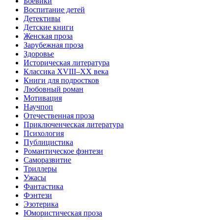
Боевики
Воспитание детей
Детективы
Детские книги
Женская проза
Зарубежная проза
Здоровье
Историческая литература
Классика XVIII–XX века
Книги для подростков
Любовный роман
Мотивация
Научпоп
Отечественная проза
Приключенческая литература
Психология
Публицистика
Романтическое фэнтези
Саморазвитие
Триллеры
Ужасы
Фантастика
Фэнтези
Эзотерика
Юмористическая проза