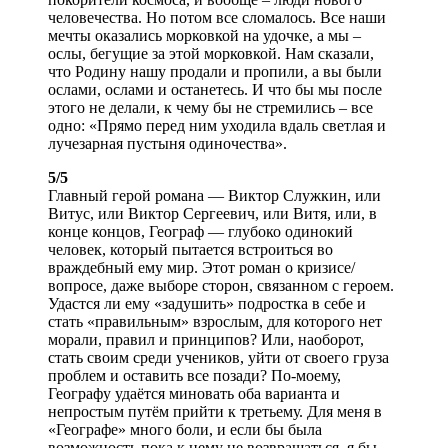
человечества. Но потом все сломалось. Все наши
мечты оказались морковкой на удочке, а мы –
ослы, бегущие за этой морковкой. Нам сказали,
что Родину нашу продали и пропили, а вы были
ослами, ослами и останетесь. И что бы мы после
этого не делали, к чему бы не стремились – все
одно: «Прямо перед ним уходила вдаль светлая и
лучезарная пустыня одиночества».
5/5
Главный герой романа — Виктор Служкин, или
Витус, или Виктор Сергеевич, или Витя, или, в
конце концов, Географ — глубоко одинокий
человек, который пытается встроиться во
враждебный ему мир. Этот роман о кризисе/
вопросе, даже выборе сторон, связанном с героем.
Удастся ли ему «задушить» подростка в себе и
стать «правильным» взрослым, для которого нет
морали, правил и принципов? Или, наоборот,
стать своим среди учеников, уйти от своего груза
проблем и оставить все позади? По-моему,
Географу удаётся миновать оба варианта и
непростым путём прийти к третьему. Для меня в
«Географе» много боли, и если бы была
возможность пока к нему не возвращаться, я бы