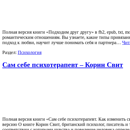
Полная версия книги «Подходим друг другу» в fb2, epub, tx
романтическим отношениям. Вы узнаете, какие типы привязанн
подход к любви, научит лучше понимать себя и партнера…
Чит
Раздел:
Психология
Сам себе психотерапевт – Корин Свит
Полная версия книги «Сам себе психотерапевт. Как изменить 
версию О книге Корин Свит, британский психолог, писатель и
соответствии с которыми чувства и поведение человека опред