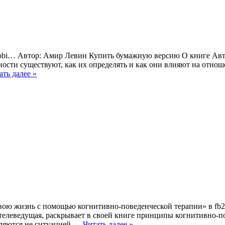
t, mobi… Автор: Амир Левин Купить бумажную версию О книге А
ости существуют, как их определять и как они влияют на отно
ать далее »
свою жизнь с помощью когнитивно-поведенческой терапии» в fb2
 телеведущая, раскрывает в своей книге принципы когнитивно-п
еляются не ситуацией,…
Читать далее »