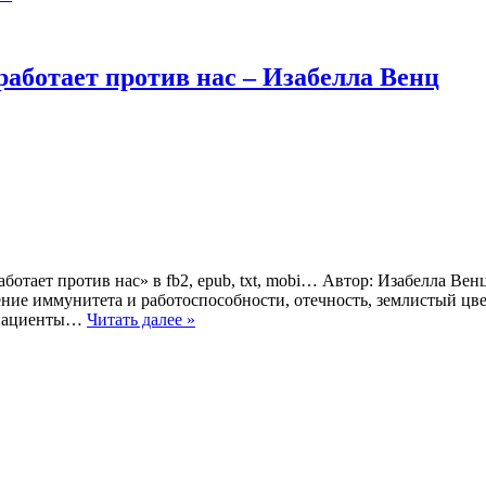
аботает против нас – Изабелла Венц
отает против нас» в fb2, epub, txt, mobi… Автор: Изабелла Ве
ение иммунитета и работоспособности, отечность, землистый цв
й пациенты…
Читать далее »