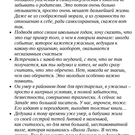
забывать о родителях. Это потом очень больно
отзывается, просто очень мешает дальнейшей жизни.
Даже не из соображений морали, а из гуманности по
отношению к себе, ради самосохранения, скажем вот
так.
Подводя итог своим школьным годам, хочу сказать, что
это еще пример того, о чем я говорила вначале: иногда
событие, которое кажется ужасным, ведущим к
какому-то крушению, наоборот, оказывается
несказанным счастьем
Встречаясь с какой-то неудачей, с тем, что не так
получается, как ты задумал и хотел, не надо сразу
считать, что это обречено. Нет, никогда не знаешь,
чем оно обернется. Это молодым особенно важно
помнить.
Он умер в районном доме для престарелых, в ужасных –
просто в лагерных условиях, в полной забытости,
безвестности, совершенно трагически. А сейчас на
Западе это большой писатель. У нас, впрочем, тоже.
Его издают и переиздают, выходят толстые книги…
Дедушка к тому времени уже умер, и бабушка жила
со своей сестрой тетей Анткой в маленькой,
как считалось, но для меня большой, шестикомнатной
вилле, которая называлась «Вилла Лили». В честь