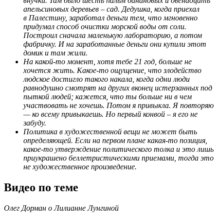
внучки. Там было шесть пальм банановых и двенадцать
апельсиновых деревьев – сад. Дедушка, когда приехал
в Палестину, заработал деньги тем, что мгновенно
придумал способ очистки морской воды от соли.
Построил сначала маленькую лабораторию, а потом
фабричку. И на заработанные деньги они купили этот
домик и там жили.
На какой-то момент, хотя тебе 21 год, больше не
хочется жить. Какое-то ощущение, что злодейство
людское достигло такого накала, когда одни люди
равнодушно смотрят на других вконец истерзанных под
пыткой людей; кажется, что ты больше ни в чем
участвовать не хочешь. Потом я привыкла. Я повторяю
— ко всему привыкаешь. Но первый конвой – я его не
забуду.
Политика в художественной вещи не может быть
определяющей. Если на первом плане какая-то позиция,
какое-то утверждение политического толка и это лишь
приукрашено беллетристическими приемами, тогда это
не художественное произведение.
Видео по теме
Олег Дорман о Лилианне Лунгиной