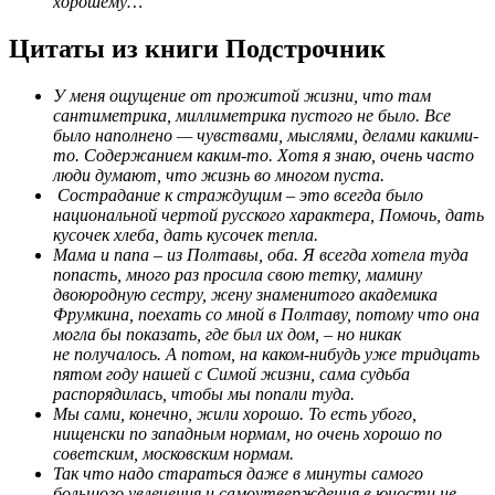
хорошему…
Цитаты из книги Подстрочник
У меня ощущение от прожитой жизни, что там
сантиметрика, миллиметрика пустого не было. Все
было наполнено — чувствами, мыслями, делами какими-
то. Содержанием каким-то. Хотя я знаю, очень часто
люди думают, что жизнь во многом пуста.
Сострадание к страждущим – это всегда было
национальной чертой русского характера, Помочь, дать
кусочек хлеба, дать кусочек тепла.
Мама и папа – из Полтавы, оба. Я всегда хотела туда
попасть, много раз просила свою тетку, мамину
двоюродную сестру, жену знаменитого академика
Фрумкина, поехать со мной в Полтаву, потому что она
могла бы показать, где был их дом, – но никак
не получалось. А потом, на каком-нибудь уже тридцать
пятом году нашей с Симой жизни, сама судьба
распорядилась, чтобы мы попали туда.
Мы сами, конечно, жили хорошо. То есть убого,
нищенски по западным нормам, но очень хорошо по
советским, московским нормам.
Так что надо стараться даже в минуты самого
большого увлечения и самоутверждения в юности не