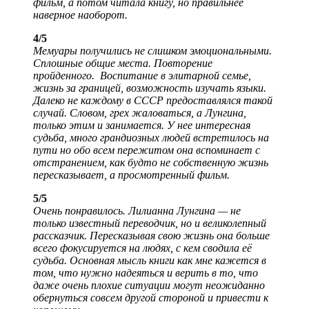
фильм, а потом читала книгу, но правильнее
наверное наоборот.
4/5
Мемуары получились не слишком эмоциональными.
Сплошные общие места. Повторение
пройденного. Воспитание в элитарной семье,
жизнь за границей, возможность изучать языки.
Далеко не каждому в СССР предоставлялся такой
случай. Словом, грех жаловаться, а Лунгина,
только этим и занимается. У нее интересная
судьба, много грандиозных людей встретилось на
пути но обо всем пережитом она вспоминает с
отстранением, как будто не собственную жизнь
пересказывает, а просмотренный фильм.
5/5
Очень понравилось. Лилианна Лунгина — не
только известный переводчик, но и великолепный
рассказчик. Пересказывая свою жизнь она больше
всего фокусируется на людях, с кем сводила её
судьба. Основная мысль книги как мне кажется в
том, что нужно надеяться и верить в то, что
даже очень плохие ситуации могут неожиданно
обернуться совсем другой стороной и привести к