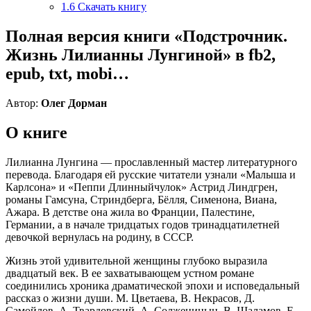
1.6
Скачать книгу
Полная версия книги «Подстрочник.
Жизнь Лилианны Лунгиной» в fb2,
epub, txt, mobi…
Автор:
Олег Дорман
О книге
Лилианна Лунгина — прославленный мастер литературного
перевода. Благодаря ей русские читатели узнали «Малыша и
Карлсона» и «Пеппи Длинныйчулок» Астрид Линдгрен,
романы Гамсуна, Стриндберга, Бёлля, Сименона, Виана,
Ажара. В детстве она жила во Франции, Палестине,
Германии, а в начале тридцатых годов тринадцатилетней
девочкой вернулась на родину, в СССР.
Жизнь этой удивительной женщины глубоко выразила
двадцатый век. В ее захватывающем устном романе
соединились хроника драматической эпохи и исповедальный
рассказ о жизни души. М. Цветаева, В. Некрасов, Д.
Самойлов, А. Твардовский, А. Солженицын, В. Шаламов, Е.