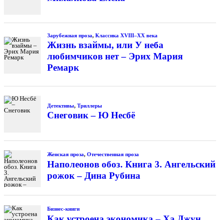
Зарубежная проза
,
Классика XVIII–XX века
Жизнь взаймы, или У неба
любимчиков нет – Эрих Мария
Ремарк
Детективы
,
Триллеры
Снеговик – Ю Несбё
Женская проза
,
Отечественная проза
Наполеонов обоз. Книга 3. Ангельский
рожок – Дина Рубина
Бизнес-книги
Как устроена экономика – Ха Джун