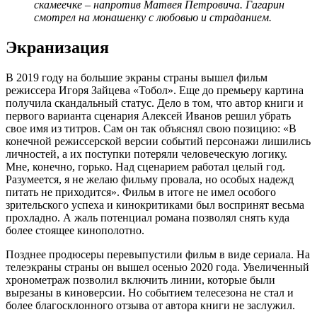
скамеечке – напротив Матвея Петровича. Гагарин
смотрел на монашенку с любовью и страданием.
Экранизация
В 2019 году на большие экраны страны вышел фильм
режиссера Игоря Зайцева «Тобол». Еще до премьеру картина
получила скандальный статус. Дело в том, что автор книги и
первого варианта сценария Алексей Иванов решил убрать
свое имя из титров. Сам он так объяснял свою позицию: «В
конечной режиссерской версии событий персонажи лишились
личностей, а их поступки потеряли человеческую логику.
Мне, конечно, горько. Над сценарием работал целый год.
Разумеется, я не желаю фильму провала, но особых надежд
питать не приходится». Фильм в итоге не имел особого
зрительского успеха и кинокритиками был воспринят весьма
прохладно. А жаль потенциал романа позволял снять куда
более стоящее кинополотно.
Позднее продюсеры перевыпустили фильм в виде сериала. На
телеэкраны страны он вышел осенью 2020 года. Увеличенный
хронометраж позволил включить линии, которые были
вырезаны в киноверсии. Но событием телесезона не стал и
более благосклонного отзыва от автора книги не заслужил.