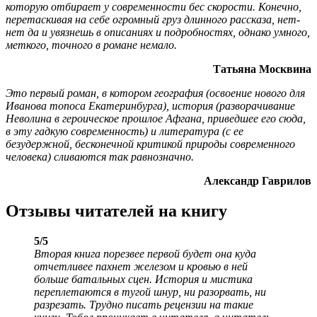
которую отбирает у современности бес скорости. Конечно,
перетаскивая на себе огромный груз длинного рассказа, нет-
нет да и увязнешь в описаниях и подробностях, однако умного,
меткого, точного в романе немало.
Татьяна Москвина
Это первый роман, в котором география (освоение нового для
Иванова топоса Екатеринбурга), история (разворачивание
Неволина в героическое прошлое Афгана, приведшее его сюда,
в эту гадкую современность) и литература (с ее
безудержной, бесконечной критикой природы современного
человека) сливаются так равнозначно.
Александр Гаврилов
Отзывы читателей на книгу
5/5
Вторая книга порезвее первой будет она куда
отчетливее пахнет железом и кровью в ней
больше батальных сцен. История и мистика
переплетаются в тугой шнур, ни разорвать, ни
разрезать. Трудно писать рецензии на такие