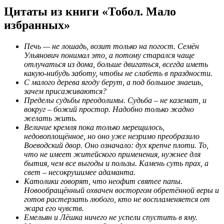
Цитаты из книги «Тобол. Мало
избранных»
Печь — не лошадь, возит только на погост. Семён
Ульянович понимал это, а потому старался чаще
отлучаться из дома, больше двигаться, всегда иметь
какую-нибудь заботу, чтобы не слабеть в праздности.
С малого дерева ягоду берут, а под большое знаешь,
зачем присаживаются?
Пределы судьбы преодолимы. Судьба – не каземат, и
вокруг – божий простор. Надобно только жадно
желать жить.
Величие кремля пока только мерещилось,
недовоплощённое, но оно уже незримо преобразило
Воеводский двор. Оно означало: дух крепче плоти. То,
что не имеет житейского применения, нужнее для
бытия, чем все выгоды и пользы. Камень суть прах, а
свет – несокрушимее адаманта.
Католики говорят, что неофит святее папы.
Новообращённый охвачен восторгом обретённой веры и
готов растерзать любого, кто не воспламеняется от
жара его чувств.
Емельян и Лёшка ничего не успели спустить в яму.