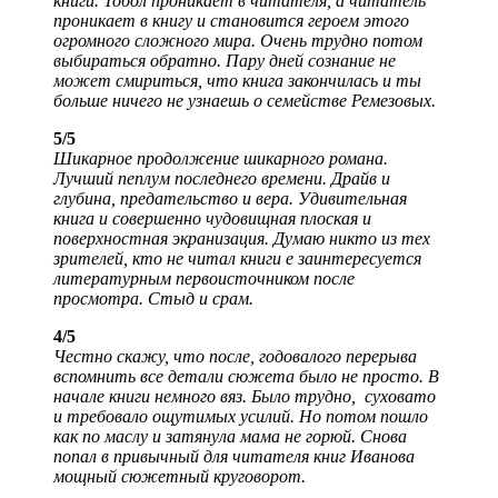
книги. Тобол проникает в читателя, а читатель
проникает в книгу и становится героем этого
огромного сложного мира. Очень трудно потом
выбираться обратно. Пару дней сознание не
может смириться, что книга закончилась и ты
больше ничего не узнаешь о семействе Ремезовых.
5/5
Шикарное продолжение шикарного романа.
Лучший пеплум последнего времени. Драйв и
глубина, предательство и вера. Удивительная
книга и совершенно чудовищная плоская и
поверхностная экранизация. Думаю никто из тех
зрителей, кто не читал книги е заинтересуется
литературным первоисточником после
просмотра. Стыд и срам.
4/5
Честно скажу, что после, годовалого перерыва
вспомнить все детали сюжета было не просто. В
начале книги немного вяз. Было трудно, суховато
и требовало ощутимых усилий. Но потом пошло
как по маслу и затянула мама не горюй. Снова
попал в привычный для читателя книг Иванова
мощный сюжетный круговорот.