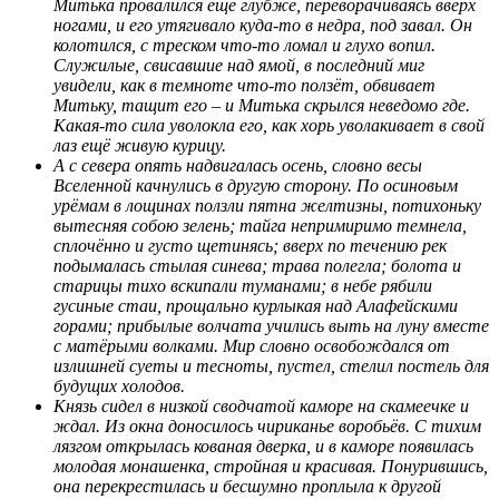
Митька провалился ещё глубже, переворачиваясь вверх
ногами, и его утягивало куда-то в недра, под завал. Он
колотился, с треском что-то ломал и глухо вопил.
Служилые, свисавшие над ямой, в последний миг
увидели, как в темноте что-то ползёт, обвивает
Митьку, тащит его – и Митька скрылся неведомо где.
Какая-то сила уволокла его, как хорь уволакивает в свой
лаз ещё живую курицу.
А с севера опять надвигалась осень, словно весы
Вселенной качнулись в другую сторону. По осиновым
урёмам в лощинах ползли пятна желтизны, потихоньку
вытесняя собою зелень; тайга непримиримо темнела,
сплочённо и густо щетинясь; вверх по течению рек
подымалась стылая синева; трава полегла; болота и
старицы тихо вскипали туманами; в небе рябили
гусиные стаи, прощально курлыкая над Алафейскими
горами; прибылые волчата учились выть на луну вместе
с матёрыми волками. Мир словно освобождался от
излишней суеты и тесноты, пустел, стелил постель для
будущих холодов.
Князь сидел в низкой сводчатой каморе на скамеечке и
ждал. Из окна доносилось чириканье воробьёв. С тихим
лязгом открылась кованая дверка, и в каморе появилась
молодая монашенка, стройная и красивая. Понурившись,
она перекрестилась и бесшумно проплыла к другой