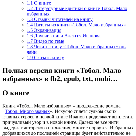
1.1
О книге
1.2
Литературные критики о книге Тобол. Мало
избранных
1.3
Отзывы читателей на книгу
1.4
Цитаты из книги «Тобол. Мало избранных»
1.5
Экранизация
1.6
Другие книги Алексея Иванова
1.7
Видео по теме
1.8
Читать книгу «Тобол. Мало избранных» он-
лайн
1.9
Скачать книгу
Полная версия книги «Тобол. Мало
избранных» в fb2, epub, txt, mobi…
О книге
Книга «Тобол. Мало избранных» – продолжение романа
«
Тобол. Много званых
». Искусно сплетя судьбы своих
главных героев в первой книге Иванов продолжает выплетать
причудливый узор и в новой книге. Далеко не все нити
выдержат авторского натяжения, многие порвутся. Избранных
добравшихся до последней страницы будет действительно не