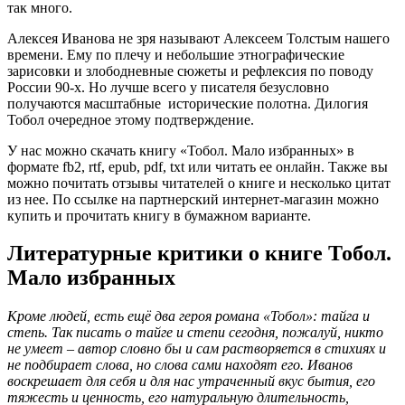
так много.
Алексея Иванова не зря называют Алексеем Толстым нашего
времени. Ему по плечу и небольшие этнографические
зарисовки и злободневные сюжеты и рефлексия по поводу
России 90-х. Но лучше всего у писателя безусловно
получаются масштабные исторические полотна. Дилогия
Тобол очередное этому подтверждение.
У нас можно скачать книгу «Тобол. Мало избранных» в
формате fb2, rtf, epub, pdf, txt или читать ее онлайн. Также вы
можно почитать отзывы читателей о книге и несколько цитат
из нее. По ссылке на партнерский интернет-магазин можно
купить и прочитать книгу в бумажном варианте.
Литературные критики о книге Тобол.
Мало избранных
Кроме людей, есть ещё два героя романа «Тобол»: тайга и
степь. Так писать о тайге и степи сегодня, пожалуй, никто
не умеет – автор словно бы и сам растворяется в стихиях и
не подбирает слова, но слова сами находят его. Иванов
воскрешает для себя и для нас утраченный вкус бытия, его
тяжесть и ценность, его натуральную длительность,