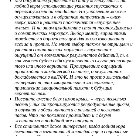
Мы обсуждаем управление по типу «сверху вниз»: от
лобной коры успокаивающие указания спускаются к
перевозбужденной миндалине. Но управление может
осуществляться и в обратном направлении – снизу
вверх, когда к решению подключается «внутреннее
чутье». И на этом фундаменте стоит теория Дамасио
о соматических маркерах. Выбор между вариантами
нуждается в дорогостоящем для мозга взвешивании
всех за и против. Но этот выбор также не отрицает и
участия соматических маркеров – внутренних
ощущений от возможных результатов действий, т. е.
как человек будет себя чувствовать в случае реализации
того или иного варианта. Проигрывание ощущений
происходит в лимбической системе, о результатах
докладывается в вмПФК. И это не просто мысленный
эксперимент, это эмоциональный эксперимент,
приложение эмоциональной памяти к будущим
вероятностям.
Поселите вместе двух самок крысы – через несколько
недель у них синхронизируются репродуктивные циклы,
и овуляция у обеих начнется с разницей в несколько
часов. Что-то похожее произойдет и с двумя
женщинами в подобной же ситуации
Все становится даже интереснее, когда лобная кора
вмешивает в когнитивный коктейль еще и социальные