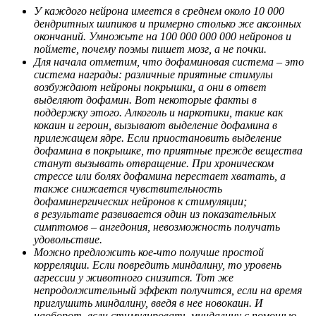
У каждого нейрона имеется в среднем около 10 000
дендритных шипиков и примерно столько же аксонных
окончаний. Умножьте на 100 000 000 000 нейронов и
поймете, почему поэмы пишет мозг, а не почки.
Для начала отметим, что дофаминовая система – это
система награды: различные приятные стимулы
возбуждают нейроны покрышки, а они в ответ
выделяют дофамин. Вот некоторые факты в
поддержку этого. Алкоголь и наркотики, такие как
кокаин и героин, вызывают выделение дофамина в
прилежащем ядре. Если приостановить выделение
дофамина в покрышке, то приятные прежде вещества
станут вызывать отвращение. При хроническом
стрессе или болях дофамина перестает хватать, а
также снижается чувствительность
дофаминергических нейронов к стимуляции;
в результате развивается один из показательных
симптомов – ангедония, невозможность получать
удовольствие.
Можно предложить кое-что получше простой
корреляции. Если повредить миндалину, то уровень
агрессии у животного снизится. Тот же
непродолжительный эффект получится, если на время
приглушить миндалину, введя в нее новокаин. И
наоборот, если стимулировать миндалину с помощью