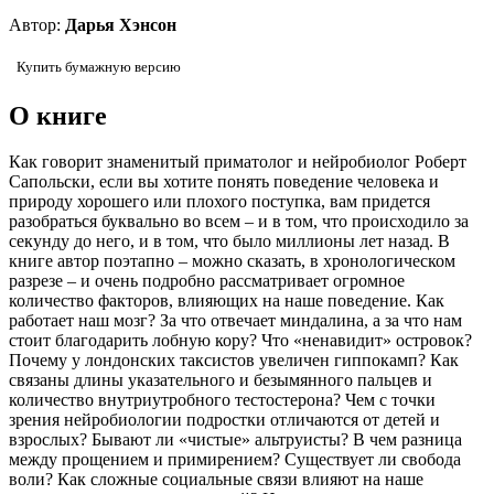
Автор:
Дарья Хэнсон
Купить бумажную версию
О книге
Как говорит знаменитый приматолог и нейробиолог Роберт
Сапольски, если вы хотите понять поведение человека и
природу хорошего или плохого поступка, вам придется
разобраться буквально во всем – и в том, что происходило за
секунду до него, и в том, что было миллионы лет назад. В
книге автор поэтапно – можно сказать, в хронологическом
разрезе – и очень подробно рассматривает огромное
количество факторов, влияющих на наше поведение. Как
работает наш мозг? За что отвечает миндалина, а за что нам
стоит благодарить лобную кору? Что «ненавидит» островок?
Почему у лондонских таксистов увеличен гиппокамп? Как
связаны длины указательного и безымянного пальцев и
количество внутриутробного тестостерона? Чем с точки
зрения нейробиологии подростки отличаются от детей и
взрослых? Бывают ли «чистые» альтруисты? В чем разница
между прощением и примирением? Существует ли свобода
воли? Как сложные социальные связи влияют на наше