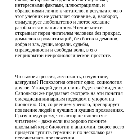
интересными фактами, иллюстрациями, и
обращениями лично к читателю, в результате чего
этот учебник не усыпляет сознание, а, наоборот,
стимулирует любопытство и лютое желание
разобраться в написанном. Чтение книги
открывает перед читателем человека без прикрас,
домыслов и романтизаций, без богов и демонов,
добра и зла, души, морали, судьбы,
справедливости и свободы воли, в его
неприкрытой нейробиологической простоте.
Что такое агрессия, жестокость, сочувствие,
альтруизм? Психология ответит одно, социология
другое. У каждой дисциплины будет своё видение.
Сапольски же предлагает смотреть на эти понятия
с междисциплинарным подходом и упором на
биологию. Он, со рвением ученого, препарирует
поведение людей в лучших и худших проявлениях.
Сразу предупрежу, что автор не нянчится с
читателем – даже если вы хорошо помните
школьный курс биологии и анатомии, скорее всего
придется гуглить термины и по несколько раз
перечитывать предложения.