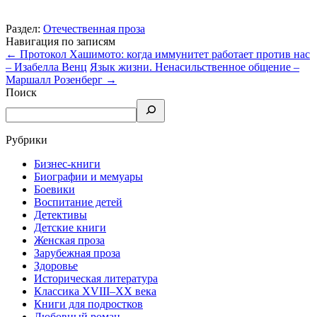
Раздел:
Отечественная проза
Навигация по записям
←
Протокол Хашимото: когда иммунитет работает против нас
– Изабелла Венц
Язык жизни. Ненасильственное общение –
Маршалл Розенберг
→
Поиск
Рубрики
Бизнес-книги
Биографии и мемуары
Боевики
Воспитание детей
Детективы
Детские книги
Женская проза
Зарубежная проза
Здоровье
Историческая литература
Классика XVIII–XX века
Книги для подростков
Любовный роман