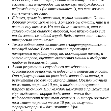
вживленных электродов или используя возбуждающие
нейромедиаторы (не отключайтесь!), то так можно
запустить агрессию.
Я долго, целые десятилетия, изучал гиппокамп. Он по-
доброму относился ко мне. Хотелось бы думать, что и я
платил ему тем же. Но иногда мне кажется, что я с
самого начала ошибся с выбором, мне нужно было еще
тогда заняться лобной корой. Ведь именно это – самая
интересная часть мозга.
Также лобная кора заставляет сконцентрироваться на
текущей задаче. Если вы сошли с тротуара с
намерением перейти улицу, то посмотрите налево, а
затем направо, оцените количество машин и выберете
наиболее безопасный путь.
А вот результаты еще одного исследования –
касающегося ревности, негодования и неправомерности.
Оно сфокусировано на роли дофаминовой системы, и
результаты его для нас малоприятны. Обезьян научили
нажимать на рычаг 10 раз, и тогда они получали в
награду изюминку. При каждом нажатии в прилежащем
ядре выделялась порция дофамина – таков был
нейрологический результат обучения. А теперь обезьяна
нажимает на рычаг те же 10 раз, но получает –
сюрприз-сюрприз! – две изюминки. Ура!