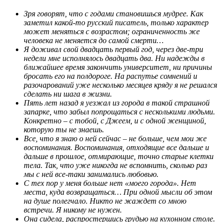
Зря говорят, что с годами становишься мудрее. Как
заметил какой-то русский писатель, только характер
может меняться с возрастом; ограниченность же
человека не меняется до самой смерти…
Я доживал свой двадцать первый год, через две-три
недели мне исполнялось двадцать два. Ни надежды в
ближайшее время закончить университет, ни причины
бросать его на полдороге. На распутье сомнений и
разочарований уже несколько месяцев кряду я не решался
сделать ни шага в жизни.
Пять лет назад я уезжал из города в такой страшной
запарке, что забыл попрощаться с несколькими людьми.
Конкретно – с тобой, с Джеем, и с одной женщиной,
которую ты не знаешь.
Все, что я знаю о ней сейчас – не больше, чем мои же
воспоминания. Воспоминания, отходящие все дальше и
дальше в прошлое, отмирающие, точно старые клетки
тела. Так, что уже никогда не вспомнить, сколько раз
мы с ней все-таки занимались любовью.
С тех пор у меня больше нет «моего города». Нет
места, куда возвращаться… При одной мысли об этом
на душе полегчало. Никто не жаждет со мною
встречи. Я никому не нужен.
Она сидела, распростершись грудью на кухонном столе.