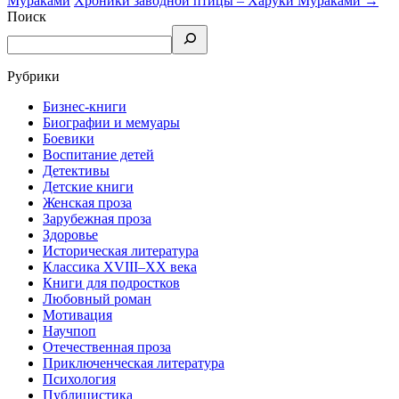
Мураками
Хроники заводной птицы – Харуки Мураками
→
Поиск
Рубрики
Бизнес-книги
Биографии и мемуары
Боевики
Воспитание детей
Детективы
Детские книги
Женская проза
Зарубежная проза
Здоровье
Историческая литература
Классика XVIII–XX века
Книги для подростков
Любовный роман
Мотивация
Научпоп
Отечественная проза
Приключенческая литература
Психология
Публицистика