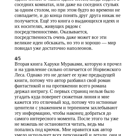
соседних комнатах, или даже на соседних стульях
за одним столом, но при этом будто во времени не
совпадаете, и до конца понять друг друга никак не
получается. Ещё это книга о выдающихся идеях и
их носителях, живущих рядом с
посредственностями. Оказывается,
посредственность очень даже может все эти
великие идеи обскакать, но это и хорошо — мир
повидал уже достаточно наполеонов.
4/5
Вторая книга Харуки Мураками, которую я прочел
и на удивление сильно отличается от Норвежского
Леса. Однако это не делает ее хуже предыдущей
книги, потому что автор разбавил свой роман
фантастикой и на протяжении всего романа
держал интригу. С первых страниц нельзя было
угадать куда повернет сюжетная линия и мне
кажется это отличный ход, потому что истинные
ценители с уважением и терпением захлебывают
эту информацию, чтобы наконец добраться до
самого интересного момента. После этого ты уже
не можешь не остановится читать, ведь мы
попались под крючок. Мне нравится как автор
умело использует всех персонажей и детали, они и