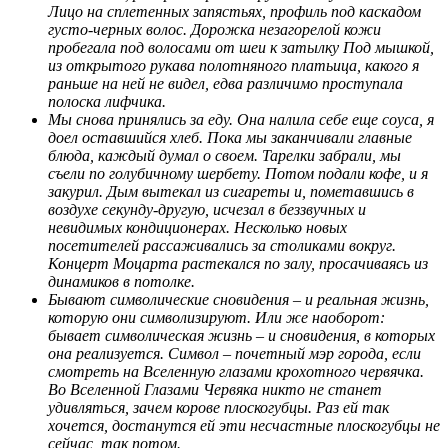
Лицо на сплетенных запястьях, профиль под каскадом
густо-черных волос. Дорожка незагорелой кожи
пробегала под волосами от шеи к затылку Под мышкой,
из открытого рукава полотняного платьица, какого я
раньше на ней не видел, едва различимо проступала
полоска лифчика.
Мы снова принялись за еду. Она налила себе еще соуса, я
доел оставшийся хлеб. Пока мы заканчивали главные
блюда, каждый думал о своем. Тарелки забрали, мы
съели по голубичному шербету. Потом подали кофе, и я
закурил. Дым вытекал из сигареты и, пометавшись в
воздухе секунду-другую, исчезал в беззвучных и
невидимых кондиционерах. Несколько новых
посетителей рассаживались за столиками вокруг.
Концерт Моцарта растекался по залу, просачиваясь из
динамиков в потолке.
Бывают символические сновидения – и реальная жизнь,
которую они символизируют. Или же наоборот:
бывает символическая жизнь – и сновидения, в которых
она реализуется. Символ – почетный мэр города, если
смотреть на Вселенную глазами крохотного червячка.
Во Вселенной Глазами Червяка никто не станет
удивляться, зачем корове плоскогубцы. Раз ей так
хочется, достанутся ей эти несчастные плоскогубцы не
сейчас, так потом.