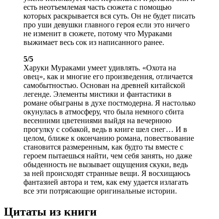
есть неотъемлемая часть сюжета с помощью
которых раскрывается вся суть. Он не будет писать
про уши девушки главного героя если это ничего
не изменит в сюжете, потому что Мураками
выжимает весь сок из написанного ранее.
5/5
Харуки Мураками умеет удивлять. «Охота на
овец», как и многие его произведения, отличается
самобытностью. Основан на древней китайской
легенде. Элементы мистики и фантастики в
романе обыграны в духе постмодерна. Я настолько
окунулась в атмосферу, что была немного сбита
весенними цветениями выйдя на вечернюю
прогулку с собакой, ведь в книге шел снег… И в
целом, ближе к окончанию романа, повествование
становится размеренным, как будто ты вместе с
героем пытаешься найти, чем себя занять, но даже
обыденность не вызывает ощущения скуки, ведь
за ней происходят странные вещи. Я восхищаюсь
фантазией автора и тем, как ему удается излагать
все эти потрясающие оригинальные истории.
Цитаты из книги