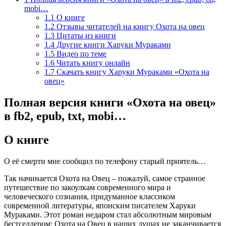
mobi…
1.1
О книге
1.2
Отзывы читателей на книгу Охота на овец
1.3
Цитаты из книги
1.4
Другие книги Харуки Мураками
1.5
Видео по теме
1.6
Читать книгу онлайн
1.7
Скачать книгу Харуки Мураками «Охота на
овец»
Полная версия книги «Охота на овец»
в fb2, epub, txt, mobi…
О книге
О её смерти мне сообщил по телефону старый приятель…
Так начинается Охота на Овец – пожалуй, самое странное
путешествие по закоулкам современного мира и
человеческого сознания, придуманное классиком
современной литературы, японским писателем Харуки
Мураками. Этот роман недаром стал абсолютным мировым
бестселлером: Охота на Овец в наших душах не заканчивается