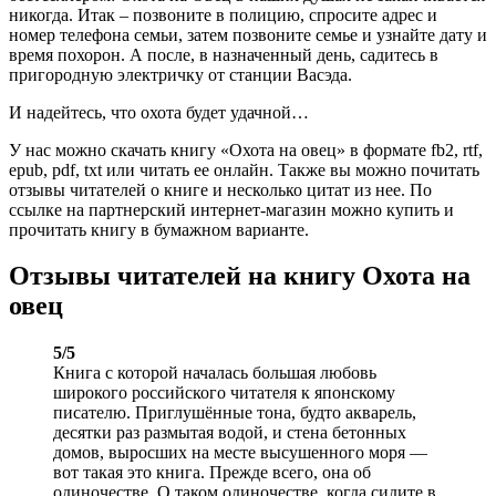
никогда. Итак – позвоните в полицию, спросите адрес и
номер телефона семьи, затем позвоните семье и узнайте дату и
время похорон. А после, в назначенный день, садитесь в
пригородную электричку от станции Васэда.
И надейтесь, что охота будет удачной…
У нас можно скачать книгу «Охота на овец» в формате fb2, rtf,
epub, pdf, txt или читать ее онлайн. Также вы можно почитать
отзывы читателей о книге и несколько цитат из нее. По
ссылке на партнерский интернет-магазин можно купить и
прочитать книгу в бумажном варианте.
Отзывы читателей на книгу Охота на
овец
5/5
Книга с которой началась большая любовь
широкого российского читателя к японскому
писателю. Приглушённые тона, будто акварель,
десятки раз размытая водой, и стена бетонных
домов, выросших на месте высушенного моря —
вот такая это книга. Прежде всего, она об
одиночестве. О таком одиночестве, когда сидите в