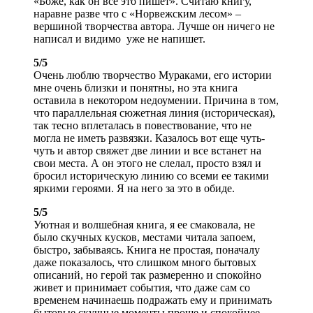
«Боже, как он все это пишет». Считаю книгу,
наравне разве что с «Норвежским лесом» –
вершиной творчества автора. Лучше он ничего не
написал и видимо уже не напишет.
5/5
Очень люблю творчество Мураками, его истории
мне очень близки и понятны, но эта книга
оставила в некотором недоумении. Причина в том,
что параллельная сюжетная линия (историческая),
так тесно вплеталась в повествование, что не
могла не иметь развязки. Казалось вот еще чуть-
чуть и автор свяжет две линии и все встанет на
свои места. А он этого не слелал, просто взял и
бросил историческую линию со всеми ее такими
яркими героями. Я на него за это в обиде.
5/5
Уютная и волшебная книга, я ее смаковала, не
было скучных кусков, местами читала запоем,
быстро, забываясь. Книга не простая, поначалу
даже показалось, что слишком много бытовых
описаний, но герой так размеренно и спокойно
живет и принимает события, что даже сам со
временем начинаешь подражать ему и принимать
бытовые скучные моменты проще и спокойнее.