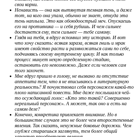
свои корни.
Ненависть — она как вытянутая темная тень, и даже
тот, на кого она упала, обычно не знает, откуда эта
тень наплыла. Это как обоюдоострый меч. Опускаешь
его на противника — и себя рубишь. И чем сильнее
достанется ему, тем сильнее — тебе самому.
Глядя на тебя, я вдруг вспомнил эту историю. И вот
что хочу сказать: всякая зараза, всякая гниль и мрак
имеют свойство расти и размножаться сами по себе,
подчиняясь своему внутреннему циклу. И как только
процесс минует некую определенную стадию,
остановить его невозможно. Даже если человек сам
того захочет.
Мне вдруг пришло в голову, не вызвано ли отсутствие
аппетита тем, что я не вписываюсь в литературную
реальность? Я почувствовал себя персонажем какой-то
плохо написанной повести. Мне даже послышался чей-
то осуждающий голос: «Кто это такой? Совершенно
нереальный персонаж». А может, так оно и есть на
самом деле?
Конечно, конкретика привлекает внимание. Но в
большинстве случаев это не более чем второстепенные
явления. Так сказать, ненужные боковые дорожки. Чем
глубже стараешься заглянуть, тем более общий
характер приобретают явления.