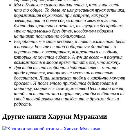
Мы с Кумико с самого начала поняли, что у нас есть
что то общее. То была не импульсивная яркая вспышка,
поражающая двух людей при встрече, как удар
электротока, а более сдержанное и мягкое чувство —
будто два крошечных огонька, плывущих в бескрайнем
мраке параллельно друг другу, неведомым образом
начинают постепенно сближаться.
Безработным я стал недавно, и такая жизнь пока была
в новинку. Больше не надо добираться до работы в
переполненных электричках, встречаться с людьми,
которых не хочется видеть. А лучше всего – я получил
возможность в любое время читать все, что захочу.
Для тебя плыть свободно. Любопытство – что-то
вроде приятеля, которому не можешь полностью
довериться. Лишь зажигает тебя и в какой-то момент
бросает. И после этого приходится действовать в
одиночку, собрав все свое мужество.Песни люди поют,
чтобы испытать это ощущение, чтобы выбраться из
своей тесной раковины и разделить с другими боль и
радость.
Другие книги Харуки Мураками