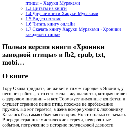
птицы – Харуки Мураками
1.3
Цитаты из книги
1.4
Другие книги Харуки Мураками
1.5
Видео по теме
1.6
Читать книгу онлайн
1.7
Скачать книгу Харуки Мураками «Хроники
заводной птицы»
Полная версия книги «Хроники
заводной птицы» в fb2, epub, txt,
mobi…
О книге
Тору Окада тридцать, он живет в тихом городке в Японии, у
него нет работы, зато есть жена – журналистка, которая пишет
о здоровом питании – и кот. Тору жует лимонные конфетки и
слушает странное пение птиц, похожее не дребезжание
пружин. Но кот теряется, а жена вскоре уходит к любовнику.
Казалось бы, самая обычная история. Но это только ее начало.
Впереди странные мистические встречи, невероятные
события, погружение в историю полувековой давности.