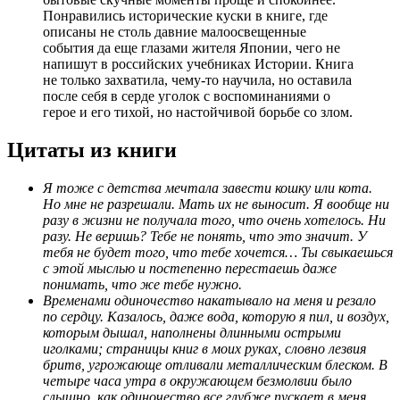
Понравились исторические куски в книге, где
описаны не столь давние малоосвещенные
события да еще глазами жителя Японии, чего не
напишут в российских учебниках Истории. Книга
не только захватила, чему-то научила, но оставила
после себя в серде уголок с воспоминаниями о
герое и его тихой, но настойчивой борьбе со злом.
Цитаты из книги
Я тоже с детства мечтала завести кошку или кота.
Но мне не разрешали. Мать их не выносит. Я вообще ни
разу в жизни не получала того, что очень хотелось. Ни
разу. Не веришь? Тебе не понять, что это значит. У
тебя не будет того, что тебе хочется… Ты свыкаешься
с этой мыслью и постепенно перестаешь даже
понимать, что же тебе нужно.
Временами одиночество накатывало на меня и резало
по сердцу. Казалось, даже вода, которую я пил, и воздух,
которым дышал, наполнены длинными острыми
иголками; страницы книг в моих руках, словно лезвия
бритв, угрожающе отливали металлическим блеском. В
четыре часа утра в окружающем безмолвии было
слышно, как одиночество все глубже пускает в меня