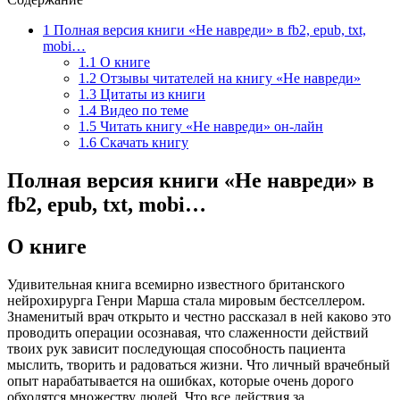
1
Полная версия книги «Не навреди» в fb2, epub, txt,
mobi…
1.1
О книге
1.2
Отзывы читателей на книгу «Не навреди»
1.3
Цитаты из книги
1.4
Видео по теме
1.5
Читать книгу «Не навреди» он-лайн
1.6
Скачать книгу
Полная версия книги «Не навреди» в
fb2, epub, txt, mobi…
О книге
Удивительная книга всемирно известного британского
нейрохирурга Генри Марша стала мировым бестселлером.
Знаменитый врач открыто и честно рассказал в ней каково это
проводить операции осознавая, что слаженности действий
твоих рук зависит последующая способность пациента
мыслить, творить и радоваться жизни. Что личный врачебный
опыт нарабатывается на ошибках, которые очень дорого
обходятся множеству людей. Что все действия за