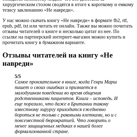
хирургическим столом сводятся в итоге к короткому и емкому
тезису заклинанию «Не навреди».
У нас можно скачать книгу «Не навреди» в формате fb2, rtf,
epub, pdf, txt или читать ее онлайн. Также вы можно почитать
отзывы читателей о книге и несколько цитат из нее. По
ссылке на партнерский интернет-магазин можно купить и
прочитать книгу в бумажном варианте.
Отзывы читателей на книгу «Не
навреди»
5/5
Самое пронзительное в книге, когда Генри Марш
пишет о своих ошибках и признается в
малодушном поведении во время общения
родственниками пациентов. Книга – исповедь. И
еще поразило, что даже в Британии такому
известному хирургу приходится ежедневно
бороться не только с раковыми клетками, но и с
повсеместной бюрократией. Что говорить о
менее защищенных медиках в нашей более
формализованной стране.