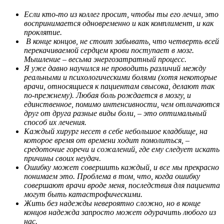
Если кто-то из коллег просит, чтобы ты его лечил, это
воспринимается одновременно и как комплимент, и как
проклятие.
В конце концов, не стоит забывать, что четверть всей
перекачиваемой сердцем крови поступает в мозг.
Мышление – весьма энергозатратный процесс.
Я уже давно научился не проводить различий между
реальными и психологическими болями (хотя некоторые
врачи, относящиеся к пациентам свысока, делают так
по-прежнему). Любая боль рождается в мозгу, и
единственное, помимо интенсивности, чем отличаются
друг от друга разные виды боли, – это оптимальный
способ их лечения.
Каждый хирург несет в себе небольшое кладбище, на
которое время от времени ходит помолиться, –
средоточие горечи и сожалений, где ему следует искать
причины своих неудач.
Ошибку может совершить каждый, и все мы прекрасно
понимаем это. Проблема в том, что, когда ошибку
совершают врачи вроде меня, последствия для пациента
могут быть катастрофическими.
Жить без надежды невероятно сложно, но в конце
концов надежда запросто может одурачить любого из
нас.