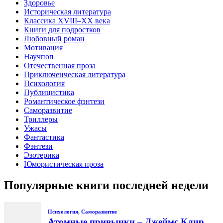
Здоровье
Историческая литература
Классика XVIII–XX века
Книги для подростков
Любовный роман
Мотивация
Научпоп
Отечественная проза
Приключенческая литература
Психология
Публицистика
Романтическое фэнтези
Саморазвитие
Триллеры
Ужасы
Фантастика
Фэнтези
Эзотерика
Юмористическая проза
Популярные книги последней недели
Психология
,
Саморазвитие
Атомные привычки – Джеймс Клир