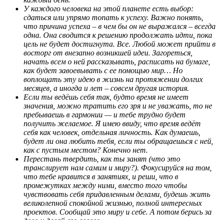
У каждого человека на этой планете есть выбор:
сдаться или упрямо топать к успеху. Важно понять,
что причина успеха – в чем бы он не выражался – всегда
одна. Она сводится к решению продолжать идти, пока
цель не будет достигнута. Все. Любой может прийти в
восторг от внезапно возникшей идеи. Загореться,
начать всем о ней рассказывать, расписать на бумаге,
как будет завоевывать с ее помощью мир… Но
воплощать эту идею в жизнь на протяжении долгих
месяцев, а иногда и лет – совсем другая история.
Если ты ведёшь себя так, будто время не имеет
значения, можно тратить его зря и не уважать, то не
пребываешь в гармонии — и тебе трудно будет
получить желаемое. Я имею ввиду, что время ведёт
себя как человек, отдельная личность. Как думаешь,
будет ли она любить тебя, если ты обращаешься с ней,
как с пустым местом? Конечно нет.
Перестань твердить, как ты занят (что это
транслирует нам самим и миру?). Фокусируйся на том,
что тебе нравится в занятиях, и реши, что в
промежутках между ними, вместо того чтобы
чувствовать себя придавленным делами, будешь жить
великолепной спокойной жизнью, полной интересных
проектов. Сообщай это миру и себе. А потом берись за