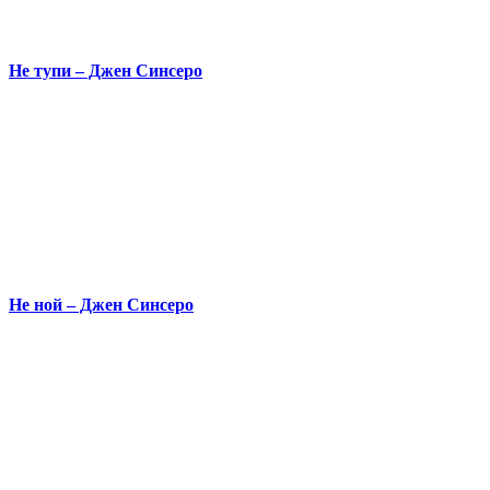
Не тупи – Джен Синсеро
Не ной – Джен Синсеро