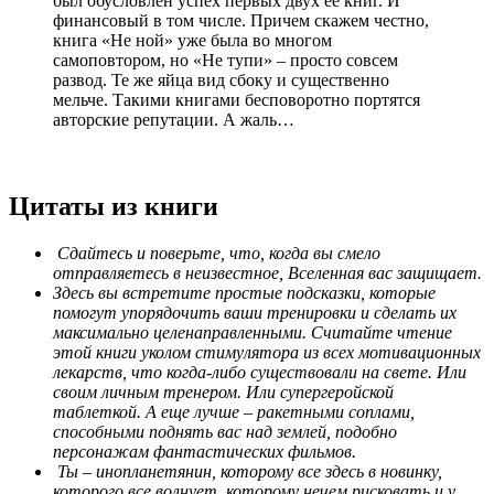
был обусловлен успех первых двух ее книг. И
финансовый в том числе. Причем скажем честно,
книга «Не ной» уже была во многом
самоповтором, но «Не тупи» – просто совсем
развод. Те же яйца вид сбоку и существенно
мельче. Такими книгами бесповоротно портятся
авторские репутации. А жаль…
Цитаты из книги
Сдайтесь и поверьте, что, когда вы смело
отправляетесь в неизвестное, Вселенная вас защищает.
Здесь вы встретите простые подсказки, которые
помогут упорядочить ваши тренировки и сделать их
максимально целенаправленными. Считайте чтение
этой книги уколом стимулятора из всех мотивационных
лекарств, что когда-либо существовали на свете. Или
своим личным тренером. Или супергеройской
таблеткой. А еще лучше – ракетными соплами,
способными поднять вас над землей, подобно
персонажам фантастических фильмов.
Ты – инопланетянин, которому все здесь в новинку,
которого все волнует, которому нечем рисковать и у