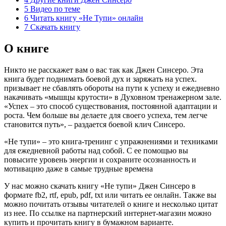
5
Видео по теме
6
Читать книгу «Не Тупи» онлайн
7
Скачать книгу
О книге
Никто не расскажет вам о вас так как Джен Синсеро. Эта
книга будет поднимать боевой дух и заряжать на успех.
призывает не сбавлять обороты на пути к успеху и ежедневно
накачивать «мышцы крутости» в Духовном тренажерном зале.
«Успех – это способ существования, постоянной адаптации и
роста. Чем больше вы делаете для своего успеха, тем легче
становится путь», – раздается боевой клич Синсеро.
«Не тупи» – это книга-тренинг с упражнениями и техниками
для ежедневной работы над собой. С ее помощью вы
повысите уровень энергии и сохраните осознанность и
мотивацию даже в самые трудные времена
У нас можно скачать книгу «Не тупи» Джен Синсеро в
формате fb2, rtf, epub, pdf, txt или читать ее онлайн. Также вы
можно почитать отзывы читателей о книге и несколько цитат
из нее. По ссылке на партнерский интернет-магазин можно
купить и прочитать книгу в бумажном варианте.