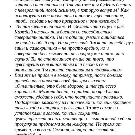
которого нет прошлого. Так что же ты будешь делать
с невероятной новой жизнью, в которую вступил? Как
используешь свое новое тело и новое существование,
чтобы создать нечто прекрасное и великолепное?
Ты накосячил в прошлом. И сделаешь это еще не раз.
Каждый человек рождается со способностью
совершать ошибки. Ты не одинок, умение ошибаться –
не твой особый дар. Не переживай. Таскать на себе груз
вины и самокритики – не просто вредно, но и
совершенно бессмысленно, не говоря уже о том, что
скучно! Ты не становишься лучше от того, что
чувствуешь себя виноватым или плохо к себе
относишься. Ты просто становишься подавленным.
Вам же не придет в голову, например, после долгого
приведения в порядок своей фигуры сказать:
«Отличненько, это было здорово, а теперь всего
хорошего!» Может быть, и придет, но вряд ли вы
сможете убедить себя, что поступаете правильно.
Подозреваю, каждому из нас очевидно: хочешь красивое
тело – ходи в спортзал регулярно. То же самое и с
установками в голове: хочешь сохранять
целеустремленность и мотивацию – вытаскивай себя на
прогулку за пределами зоны комфорта. Не время от
времени, а всегда. Сегодня, завтра, послезавтра,
каждый день.