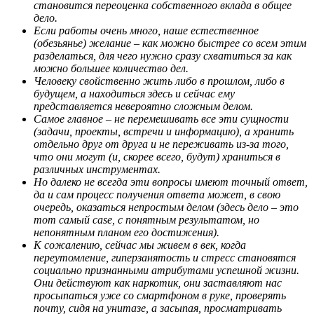
становится переоценка собственного вклада в общее
дело.
Если работы очень много, наше естественное
(обезьянье) желание – как можно быстрее со всем этим
разделаться, для чего нужно сразу схватиться за как
можно большее количество дел.
Человеку свойственно жить либо в прошлом, либо в
будущем, а находиться здесь и сейчас ему
представляется невероятно сложным делом.
Самое главное – не перемешивать все эти сущности
(задачи, проекты, встречи и информацию), а хранить
отдельно друг от друга и не переживать из-за того,
что они могут (и, скорее всего, будут) храниться в
различных инструментах.
Но далеко не всегда эти вопросы имеют точный ответ,
да и сам процесс получения ответа может, в свою
очередь, оказаться непростым делом (здесь дело – это
тот самый case, с понятным результатом, но
непонятным планом его достижения).
К сожалению, сейчас мы живем в век, когда
переутомление, гиперзанятость и стресс становятся
социально признанными атрибутами успешной жизни.
Они действуют как наркотик, они заставляют нас
просыпаться уже со смартфоном в руке, проверять
почту, сидя на унитазе, а засыпая, просматривать