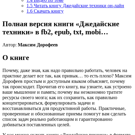
1.4
Видео по теме
1.5
Читать книгу Джедайские техники он-лайн
1.6
Скачать книгу
Полная версия книги «Джедайские
техники» в fb2, epub, txt, mobi…
Автор:
Максим Дорофеев
О книге
Почему, даже зная, как надо правильно работать, человек на
практике делает все так, как привык… то есть плохо? Максим
Дорофеев простым и доступным языком объясняет, почему
так происходит. Прочитав его книгу, вы узнаете, как устроено
ваше мышление и память; почему вы неэкономно тратите
ресурсы своего мозга; как их сохранить, как правильно
концентрироваться, формулировать задачи и
восстанавливаться для продуктивной работы. Практичные,
проверенные и обоснованные приемы помогут вам сделать
список задач реально работающим и гарантированно
добиваться поставленных целей.
У нас можно скачать книгу «Джедайские техники» в формате