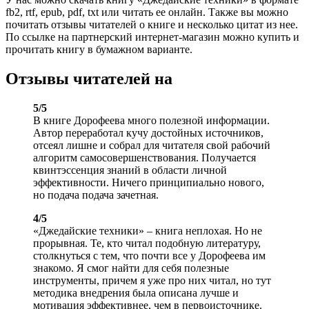
fb2, rtf, epub, pdf, txt или читать ее онлайн. Также вы можно
почитать отзывы читателей о книге и несколько цитат из нее.
По ссылке на партнерский интернет-магазин можно купить и
прочитать книгу в бумажном варианте.
Отзывы читателей на
5/5
В книге Дорофеева много полезной информации.
Автор переработал кучу достойных источников,
отсеял лишне и собрал для читателя свой рабочий
алгоритм самосовершенствования. Получается
квинтэссенция знаний в области личной
эффективности. Ничего принципиально нового,
но подача подача зачетная.
4/5
«Джедайские техники» – книга неплохая. Но не
прорывная. Те, кто читал подобную литературу,
столкнуться с тем, что почти все у Дорофеева им
знакомо. Я смог найти для себя полезные
инструменты, причем я уже про них читал, но тут
методика внедрения была описана лучше и
мотивация эффективнее, чем в первоисточнике.