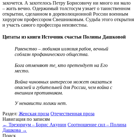
захочется. А захотелось Петру Борисовичу ни много ни мало
– жить вечно. Одержимый толстосум узнает о таинственном
открытии, сделанном в дореволюционной России военным
хирургом профессором Свешниковым. Судьба этого открытия
и участь самого профессора неизвестны.
Цитаты из книги Источник счастья Полины Дашковой
Равенство – любимая иллюзия рабов, вечный
соблазн профанического общества.
Бога отменяют те, кто претендует на Его
место.
Война чиновных интересов может оказаться
опасней и губительней для России, чем война с
внешним противником.
У ненависти логики нет.
Раздел:
Женская проза
Отечественная проза
Навигация по записям
←
Трезориум – Борис Акунин
Соотношение сил – Полина
Дашкова
→
Поиск