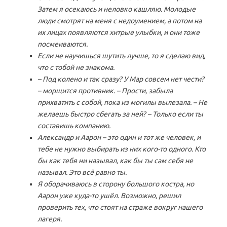
Затем я осекаюсь и неловко кашляю. Молодые
люди смотрят на меня с недоумением, а потом на
их лицах появляются хитрые улыбки, и они тоже
посмеиваются.
Если не научишься шутить лучше, то я сделаю вид,
что с тобой не знакома.
– Под колено и так сразу? У Мар совсем нет чести?
– морщится противник. – Прости, забыла
прихватить с собой, пока из могилы вылезала. – Не
желаешь быстро сбегать за ней? – Только если ты
составишь компанию.
Александр и Аарон – это один и тот же человек, и
тебе не нужно выбирать из них кого-то одного. Кто
бы как тебя ни называл, как бы ты сам себя не
называл. Это всё равно ты.
Я оборачиваюсь в сторону большого костра, но
Аарон уже куда-то ушёл. Возможно, решил
проверить тех, что стоят на страже вокруг нашего
лагеря.