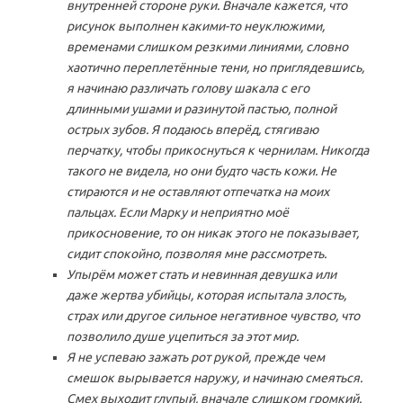
внутренней стороне руки. Вначале кажется, что
рисунок выполнен какими-то неуклюжими,
временами слишком резкими линиями, словно
хаотично переплетённые тени, но приглядевшись,
я начинаю различать голову шакала с его
длинными ушами и разинутой пастью, полной
острых зубов. Я подаюсь вперёд, стягиваю
перчатку, чтобы прикоснуться к чернилам. Никогда
такого не видела, но они будто часть кожи. Не
стираются и не оставляют отпечатка на моих
пальцах. Если Марку и неприятно моё
прикосновение, то он никак этого не показывает,
сидит спокойно, позволяя мне рассмотреть.
Упырём может стать и невинная девушка или
даже жертва убийцы, которая испытала злость,
страх или другое сильное негативное чувство, что
позволило душе уцепиться за этот мир.
Я не успеваю зажать рот рукой, прежде чем
смешок вырывается наружу, и начинаю смеяться.
Смех выходит глупый, вначале слишком громкий.