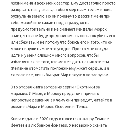
жизни меня и всех моих сестер. Ему достаточно просто
разорвать нашу связь, чтобы я мертвым телом вновь
рухнула на землю. Но он почему-то держит меня при
себе живой и не сажает под стражу, хоть
предусмотрительно и не снимает кандалы. Морок
знает, что я не буду предпринимать попыток убить его
или сбежать. И не потому что боюсь его и того, что он
может внушить мне что угодно. Просто мне некуда
идти и у меня слишком много вопросов, чтобы
избавляться от того, кто может дать на них ответы.
Желание отомстить по-прежнему жжет сердце, и я
сделаю все, лишь бы враг Мар получил по заслугам.
Это вторая книга автора из серии «Охотники за
мирами». И Маре, и Мороку предстоит принять
непростые решения, а к чему они приведут, читайте в
романе «Мара и Морок. Особенная Тень».
Книга издана в 2020 году относится к жанру Темное
фэнтези и любовное фэнтези. У нас можно скачать