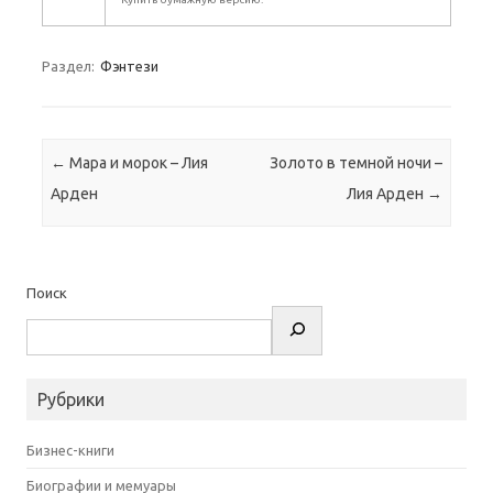
Раздел:
Фэнтези
Навигация по записям
←
Мара и морок – Лия
Золото в темной ночи –
Арден
Лия Арден
→
Поиск
Рубрики
Бизнес-книги
Биографии и мемуары