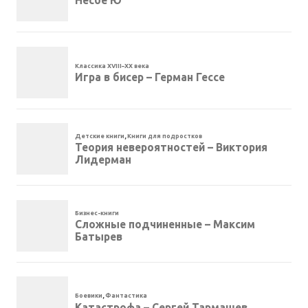
Несбё Ю
Классика XVIII–XX века
Игра в бисер – Герман Гессе
Детские книги
,
Книги для подростков
Теория невероятностей – Виктория
Лидерман
Бизнес-книги
Сложные подчиненные – Максим
Батырев
Боевики
,
Фантастика
Катастрофа – Сергей Тармашев