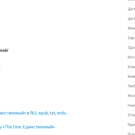
Дет
Дет
Жен
Зар
Здо
mobi
Ист
Кла
Кни
Люб
Мот
Нау
нственный» в fb2, epub, txt, mobi…
Оте
При
у «The One. Единственный»
Пси