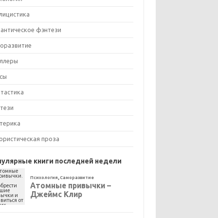
лицистика
антическое фэнтези
оразвитие
ллеры
сы
тастика
тези
терика
ристическая проза
пулярные книги последней недели
Психология
,
Саморазвитие
Атомные привычки –
Джеймс Клир