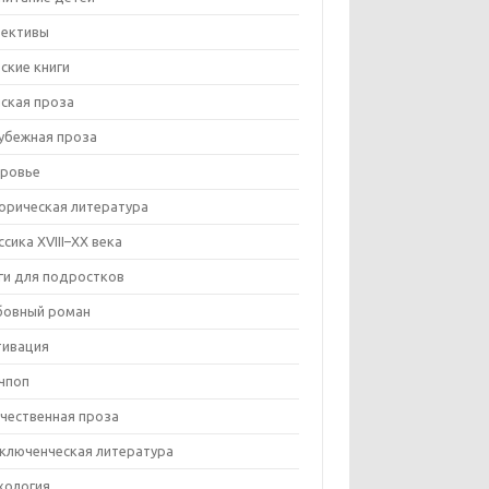
ективы
ские книги
ская проза
убежная проза
ровье
орическая литература
ссика XVIII–XX века
ги для подростков
овный роман
ивация
чпоп
чественная проза
ключенческая литература
хология