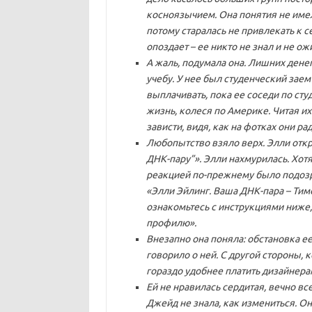
косноязычием. Она понятия не имела
потому старалась не привлекать к с
опоздает – ее никто не знал и не ож
А жаль, подумала она. Лишних денег
учебу. У нее был студенческий зае
выплачивать, пока ее соседи по ст
жизнь, колеся по Америке. Читая и
зависти, видя, как на фотках они ра
Любопытство взяло верх. Элли отк
ДНК-пару”». Элли нахмурилась. Хотя
реакцией по-прежнему было подозрен
«Элли Эйлинг. Ваша ДНК-пара – Тимо
ознакомьтесь с инструкциями ниже, 
профилю».
Внезапно она поняла: обстановка ее 
говорило о ней. С другой стороны,
гораздо удобнее платить дизайнерам
Ей не нравилась сердитая, вечно вс
Джейд не знала, как измениться. Он