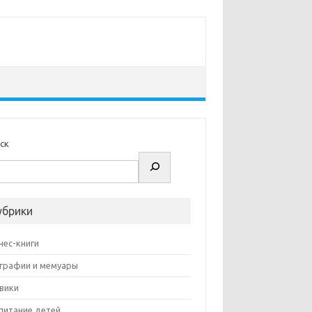
ск
убрики
нес-книги
графии и мемуары
вики
питание детей