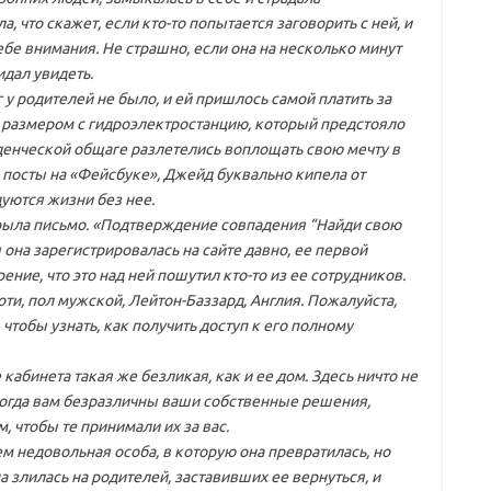
, что скажет, если кто-то попытается заговорить с ней, и
ебе внимания. Не страшно, если она на несколько минут
идал увидеть.
 у родителей не было, и ей пришлось самой платить за
м размером с гидроэлектростанцию, который предстояло
уденческой общаге разлетелись воплощать свою мечту в
х посты на «Фейсбуке», Джейд буквально кипела от
дуются жизни без нее.
рыла письмо. «Подтверждение совпадения “Найди свою
 она зарегистрировалась на сайте давно, ее первой
ие, что это над ней пошутил кто-то из ее сотрудников.
ти, пол мужской, Лейтон-Баззард, Англия. Пожалуйста,
чтобы узнать, как получить доступ к его полному
кабинета такая же безликая, как и ее дом. Здесь ничто не
 когда вам безразличны ваши собственные решения,
, чтобы те принимали их за вас.
ем недовольная особа, в которую она превратилась, но
а злилась на родителей, заставивших ее вернуться, и