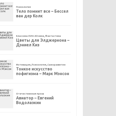
Психология
Тело помнит все – Бессел
ван дер Колк
Классика XVIII–XX века
,
Фантастика
Цветы для Элджернона –
Дэниел Киз
Мотивация
,
Психология
,
Саморазвитие
Тонкое искусство
пофигизма – Марк Мэнсон
Отечественная проза
Авиатор – Евгений
Водолазкин