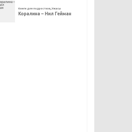
Книги для подростков
,
Ужасы
Коралина – Нил Гейман