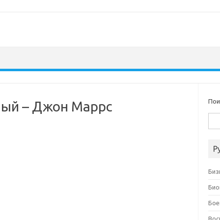
Пои
ный – Джон Маррс
Р
Биз
Био
Бое
Вос