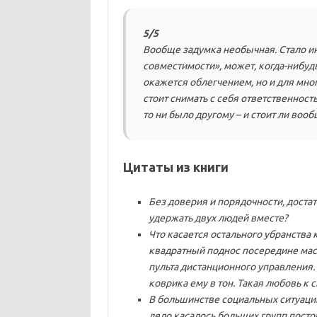
5/5
Вообще задумка необычная. Стало ин
совместимости», может, когда-нибудь
окажется облегчением, но и для мног
стоит снимать с себя ответственность
то ни было другому – и стоит ли вооб
Цитаты из книги
Без доверия и порядочности, доста
удержать двух людей вместе?
Что касается остального убранства
квадратный поднос посередине мас
пульта дистанционного управления
коврика ему в тон. Такая любовь к
В большинстве социальных ситуаций 
дело касалось больших групп посто