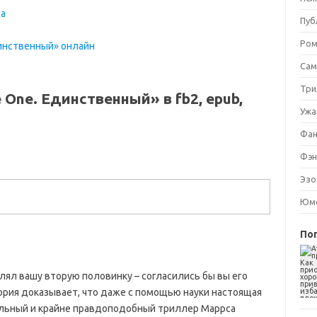
са
Пуб
Ром
динственный» онлайн
Сам
Три
 One. Единственный» в fb2, epub,
Ужа
Фан
Фэн
Эзо
Юмо
По
лял вашу вторую половинку – согласились бы вы его
ория доказывает, что даже с помощью науки настоящая
ельный и крайне правдоподобный триллер Маррса