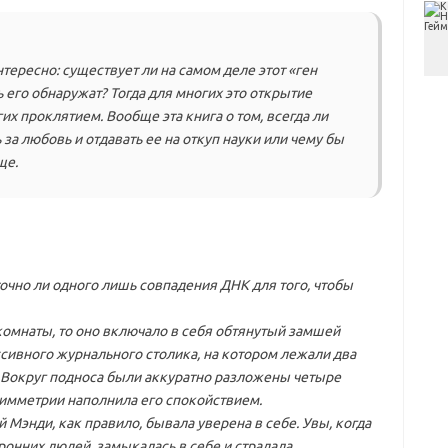
тересно: существует ли на самом деле этот «ген
 его обнаружат? Тогда для многих это открытие
их проклятием. Вообще эта книга о том, всегда ли
 за любовь и отдавать ее на откуп науки или чему бы
ще.
точно ли одного лишь совпадения ДНК для того, чтобы
 комнаты, то оно включало в себя обтянутый замшей
сивного журнального столика, на котором лежали два
. Вокруг подноса были аккуратно разложены четыре
 симметрии наполнила его спокойствием.
Мэнди, как правило, бывала уверена в себе. Увы, когда
ронних людей, замыкалась в себе и страдала