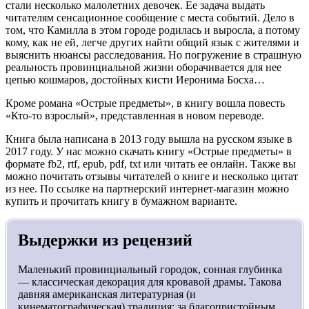
стали несколько малолетних девочек. Ее задача выдать
читателям сенсационное сообщение с места событий. Дело в
том, что Камилла в этом городе родилась и выросла, а потому
кому, как не ей, легче других найти общий язык с жителями и
выяснить нюансы расследования. Но погружение в страшную
реальность провинциальной жизни оборачивается для нее
цепью кошмаров, достойных кисти Иеронима Босха…
Кроме романа «Острые предметы», в книгу вошла повесть
«Кто-то взрослый», представленная в новом переводе.
Книга была написана в 2013 году вышла на русском языке в
2017 году. У нас можно скачать книгу «Острые предметы» в
формате fb2, rtf, epub, pdf, txt или читать ее онлайн. Также вы
можно почитать отзывы читателей о книге и несколько цитат
из нее. По ссылке на партнерский интернет-магазин можно
купить и прочитать книгу в бумажном варианте.
Выдержки из рецензий
Маленький провинциальный городок, сонная глубинка
— классическая декорация для кровавой драмы. Такова
давняя американская литературная (и
кинематографическая) традиция: за благопристойным