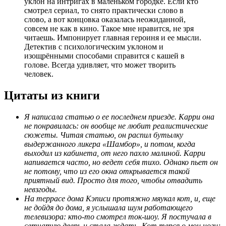
уклон на интригах в маленьком городке. Если кто
смотрел сериал, то снято практически слово в
слово, а вот концовка оказалась неожиданной,
совсем не как в кино. Такое мне нравится, не зря
читаешь. Импонирует главная героиня и ее мысли.
Детектив с психологическим уклоном и
изощрёнными способами справится с кашей в
голове. Всегда удивляет, что может творить
человек.
Цитаты из книги
Я написала статью о ее последнем приезде. Карри она
не понравилась: он вообще не любит реалистические
сюжеты. Читая статью, он распил бутылку
выдержанного ликера «Шамбор», и потом, когда
выходил из кабинета, от него пахло малиной. Карри
напивается часто, но ведет себя тихо. Однако пьет он
не потому, что из его окна открывается такой
приятный вид. Просто для того, чтобы отвадить
невзгоды.
На террасе дома Кэписи протяжно мяукал кот, и, еще
не дойдя до дома, я услышала шум работающего
телевизора: кто-то смотрел ток-шоу. Я постучала в
сетчатую дверь и стала ждать. Кот терся о мои ноги;