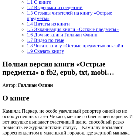
1.1
О книге
1.2
Выдержки из рецензий
1.3
Отзывы читателей на книгу «Острые
предметы»
1.4
Цитаты из книги
1.5
Экранизация книги «Острые предметы»
1.6
Другие книги Гиллиан Флинн
1.7
Видео по теме
1.8
Читать книгу «Острые предметы» он-лайн
1.9
Скачать книгу
Полная версия книги «Острые
предметы» в fb2, epub, txt, mobi…
Автор:
Гиллиан Флинн
О книге
Камилла Паркер, не особо удачливый репортер одной из не
особо успешных газет Чикаго, мечтает о блестящей карьере. И
вот девушке выпадает счастливый шанс, способный резко
повысить ее журналистский статус, – Камиллу посылают
корреспондентом в маленький городок, где жертвой маньяка