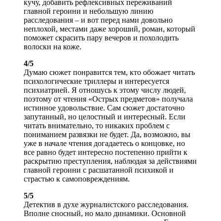
кучу, добавить рефлексивных переживаний
главной героини и небольшую линию
расследования – и вот перед нами довольно
неплохой, местами даже хороший, роман, который
поможет скрасить пару вечеров и похолодить
волоски на коже.
4/5
Думаю сюжет понравится тем, кто обожает читать
психологические триллеры и интересуется
психиатрией. Я отношусь к этому числу людей,
поэтому от чтения «Острых предметов» получала
истинное удовольствие. Сам сюжет достаточно
запутанный, но целостный и интересный. Если
читать внимательно, то никаких проблем с
пониманием развязки не будет. Да, возможно, вы
уже в начале чтения догадаетесь о концовке, но
все равно будет интересно постепенно прийти к
раскрытию преступления, наблюдая за действиями
главной героини с расшатанной психикой и
страстью к самоповреждениям.
5/5
Детектив в духе журналистского расследования.
Вполне сносный, но мало динамики. Основной