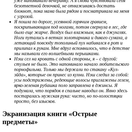
уже напоминало вечеринку. А я снова чувствовала себя
безответной девочкой, не отваживаясь достать
блокнот, пока мама была рядом и посматривала на меня
с угрозой.
Я пошла по дороге, усеянной горячим гравием,
поскрипывающим под ногами, потом свернула в лес, где
было еще жарче. Воздух был влажным, как в джунглях.
Ноги путались в ветках золотарника и дикого сумаха, а
летающий повсюду тополиный пух набивался в рот и
прилипал к рукам. Мне вдруг вспомнилось, что в детстве
мы называли его волшебными перышками.
Нэш сел на кровать с одной стороны, я – с другой:
стульев не было. Это напоминало начало любительского
порнофильма. Только мы держали по стакану «Кул-
эйда», которые он принес из кухни. Нэш следил за собой:
усы подстрижены, редеющие волосы приглажены гелем,
ярко-зеленая рубашка поло заправлена в джинсы. Я
подумала, что порядок в спальне наводил он. Явно здесь
постаралась мужская рука: чисто, но по-холостяцки
просто, без изысков.
Экранизация книги «Острые
предметы»