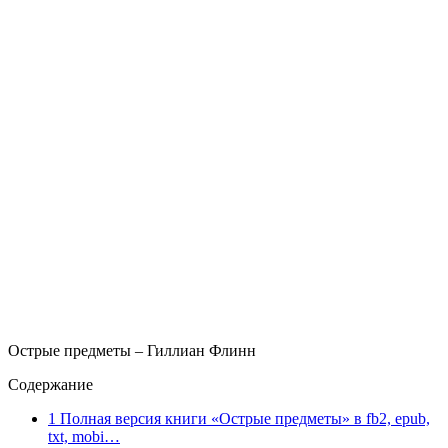
Острые предметы – Гиллиан Флинн
Содержание
1
Полная версия книги «Острые предметы» в fb2, epub,
txt, mobi…