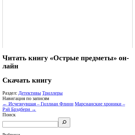
Читать книгу «Острые предметы» он-
лайн
Скачать книгу
Раздел:
Детективы
Триллеры
Навигация по записям
←
Исчезнувшая – Гиллиан Флинн
Марсианские хроники –
Рэй Брэдбери
→
Поиск
Рубрики