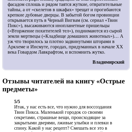
фасадом сплошь и рядом таятся жуткие, отвратительные
тайны, а от «скелетов в шкафах» трещат и прогибаются
крепкие дубовые дверцы. В забытой богом провинции
открывается путь в Черный Вигвам (см. сериал «Твин
Пикс»), высаживаются инопланетные пришельцы
(«Вторжение похитителей тел»), поднимаются из сырой
земли мертвецы («Кладбище домашних животных»)… А
уж что творилось за плотно задвинутыми шторами в
Аркхеме и Инсмуте, городах, придуманных в начале XX
века Говардом Лавкрафтом, и вспомнить жутко.
Владимирский
Отзывы читателей на книгу «Острые
предметы»
5/5
Итак, у нас есть все, что нужно для воссоздания
Твин Пикса. Маленький городок со своими
секретами, страшные вещи, происходящие за
закрытыми дверями, лживые улыбки и плевки в
спину. Какой у нас рецепт? Смешать все это в