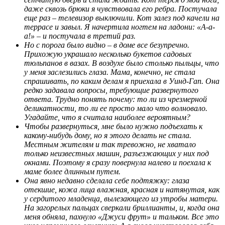
даже сквозь брюки я чувствовала его ребра. Постучала
еще раз – телевизор выключили. Кот залез под качели на
террасе и завыл. Я начертила ногтем на ладони: «А-а-
а!» – и постучала в третий раз.
Но с порога было видно – в доме все безупречно.
Прихожую украшало несколько букетов садовых
тюльпанов в вазах. В воздухе было столько пыльцы, что
у меня заслезились глаза. Мама, конечно, не стала
спрашивать, по каким делам я приехала в Уинд-Гап. Она
редко задавала вопросы, требующие развернутого
ответа. Трудно понять почему: то ли из чрезмерной
деликатности, то ли ее просто мало что волновало.
Угадайте, что я считала наиболее вероятным?
Чтобы развернуться, мне было нужно подъехать к
какому-нибудь дому, но я этого делать не стала.
Местным жителям и так тревожно, не хватало
только неизвестных машин, разъезжающих у них под
окнами. Поэтому я сразу повернула налево и поехала к
маме более длинным путем.
Она явно недавно сделала себе подтяжку: глаза
отекшие, кожа лица влажная, красная и натянутая, как
у сердитого младенца, вылезающего из утробы матери.
На загорелых пальцах сверкали бриллианты, и, когда она
меня обняла, пахнуло «Джуси фрут» и тальком. Все это