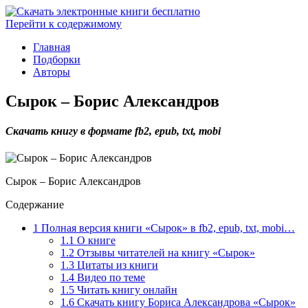
Перейти к содержимому
Главная
Подборки
Авторы
Сырок – Борис Александров
Скачать книгу в формате fb2, epub, txt, mobi
Сырок – Борис Александров
Содержание
1
Полная версия книги «Сырок» в fb2, epub, txt, mobi…
1.1
О книге
1.2
Отзывы читателей на книгу «Сырок»
1.3
Цитаты из книги
1.4
Видео по теме
1.5
Читать книгу онлайн
1.6
Скачать книгу Бориса Александрова «Сырок»