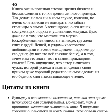
4/5
Книга очень полезная с точки зрения бизнеса и
бессмысленная с точки зрения личного примера.
Так делать нельзя ни в коем случае, конечно, но
очень хочется если не вымарать, но забыть
страницы о самом Александрове, о его женах,
сослуживцах, лодках и ушиваниях желудка. Дело
даже не в том, что местами это мерзко
(оскорбленная невинность в эпизоде, где жена
спит с дядей Лешей, и рядом– хвастовство
любовницами и всеми женщинами, падкими до
его денег, фу вот это всё грязное белье), а в том,
зачем нам это знать– вот в самом прикладном
смысле? Есть ощущение, что автор начитался
чужих историй успеха и захотел сделать свою –
причем даже хороший редактор не смог сделать из
его бедного слога захватывающее чтение.
Цитаты из книги
Бутырку я вспоминаю с позитивом, так как это время
использовал для саморазвития. Во-первых, там я
прочитал гигантское количество книг. В тюрьмах
хорошие библиотеки из конфиската. Тебе давали списки,