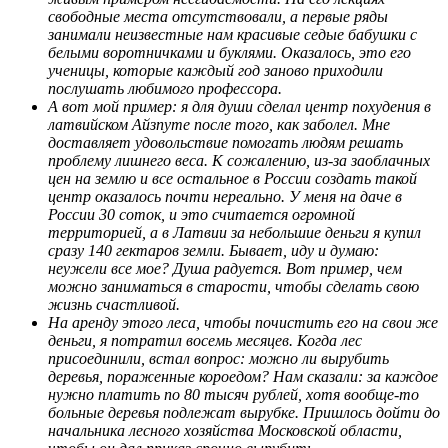
свободные места отсутствовали, а первые ряды
занимали неизвестные нам красивые седые бабушки с
белыми воротничками и буклями. Оказалось, это его
ученицы, которые каждый год заново приходили
послушать любимого профессора.
А вот мой пример: я для души сделал центр похудения в
латвийском Айзпуте после того, как заболел. Мне
доставляет удовольствие помогать людям решать
проблему лишнего веса. К сожалению, из-за заоблачных
цен на землю и все остальное в России создать такой
центр оказалось почти нереально. У меня на даче в
России 30 соток, и это считается огромной
территорией, а в Латвии за небольшие деньги я купил
сразу 140 гектаров земли. Бывает, иду и думаю:
неужели все мое? Душа радуется. Вот пример, чем
можно заниматься в старости, чтобы сделать свою
жизнь счастливой.
На аренду этого леса, чтобы почистить его на свои же
деньги, я потратил восемь месяцев. Когда лес
присоединили, встал вопрос: можно ли вырубить
деревья, пораженные короедом? Нам сказали: за каждое
нужно платить по 80 тысяч рублей, хотя вообще-то
больные деревья подлежат вырубке. Пришлось дойти до
начальника лесного хозяйства Московской области,