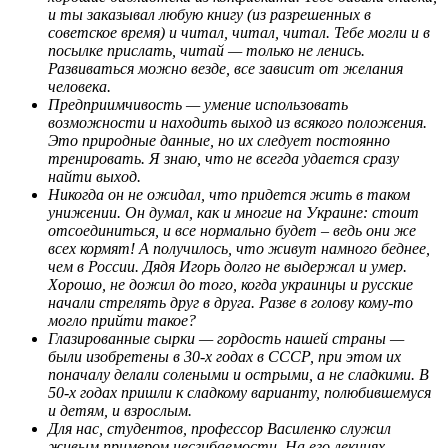
и ты заказывал любую книгу (из разрешенных в
советское время) и читал, читал, читал. Тебе могли и в
посылке прислать, читай — только не ленись.
Развиваться можно везде, все зависит от желания
человека.
Предприимчивость — умение использовать
возможности и находить выход из всякого положения.
Это природные данные, но их следует постоянно
тренировать. Я знаю, что не всегда удается сразу
найти выход.
Никогда он не ожидал, что придется жить в таком
унижении. Он думал, как и многие на Украине: стоит
отсоединиться, и все нормально будет – ведь они же
всех кормят! А получилось, что живут намного беднее,
чем в России. Дядя Игорь долго не выдержал и умер.
Хорошо, не дожил до того, когда украинцы и русские
начали стрелять друг в друга. Разве в голову кому-то
могло прийти такое?
Глазированные сырки — гордость нашей страны —
были изобретены в 30-х годах в СССР, при этом их
поначалу делали солеными и острыми, а не сладкими. В
50-х годах пришли к сладкому варианту, полюбившемуся
и детям, и взрослым.
Для нас, студентов, профессор Василенко служил
живым примером несгибаемости. На его лекциях