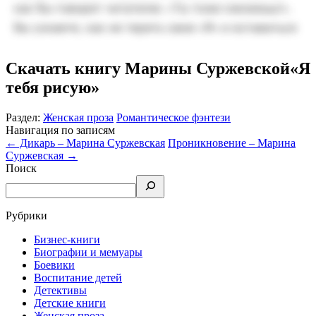
Скачать книгу Марины Суржевской«Я
тебя рисую»
Раздел:
Женская проза
Романтическое фэнтези
Навигация по записям
←
Дикарь – Марина Суржевская
Проникновение – Марина
Суржевская
→
Поиск
Рубрики
Бизнес-книги
Биографии и мемуары
Боевики
Воспитание детей
Детективы
Детские книги
Женская проза