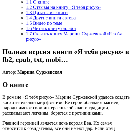
1.1
О книге
1.2
Отзывы на книгу «Я тебя рисую»
1.3
Цитаты из книги
1.4
Другие книги автора
1.5
Видео по теме
1.6
Читать книгу онлайн
1.7
Скачать книгу Марины Суржевской«Я тебя
рисую»
Полная версия книги «Я тебя рисую» в
fb2, epub, txt, mobi…
Автор:
Марина Суржевская
О книге
В романе «Я тебя рисую» Марине Суржевской удалось создать
восхитительный мир фэнтези. Её герои обладают магией,
народы имеют свои интересные обычаи и традиции,
рассказывают легенды, борются с противниками.
Главной героиней является дочь короля Ева. Их семья
относится к созидателям, все они имеют дар. Если отец