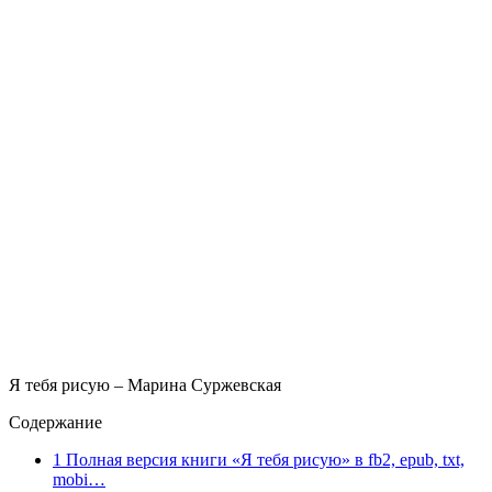
Я тебя рисую – Марина Суржевская
Содержание
1
Полная версия книги «Я тебя рисую» в fb2, epub, txt,
mobi…