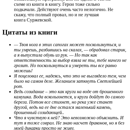
схеме из книги в книгу. Герои тоже сильно
подкачали. Действуют очень часто нелогично. Не
скажу, что полный провал, но и не лучшая
книга Суржевской.
Цитаты из книги
— Твоя нога в этих сапогах может поскользнуться, и
ты умрешь, разбившись на скалах, — обрадовал старик,
а я выпустила обувь из рук. — Но так как
ответственность за выбор взяла не ты, тебе ничего не
грозит. Но поскользнуться и умереть ты все равно
можешь!
Я поцеловал ее, надеясь, что это не выглядело тем, чем
было на самом деле. Желанием заткнуть Светлейшей
рот.
Ведь созидание – это как круги на воде от брошенного
камушка. Вода всколыхнется, и круги дойдут до самого
берега. Потом все стихнет, но река уже станет
другой, ведь на ее дне остался маленький камень,
брошенный созидающей..
Что я чувствую к ней? Это невозможно объяснить. И
тут я тоже соврал. Не знаю насчет драконов, но я без
моей дикарки просто не живу.