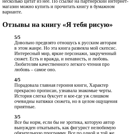
несколько цитат из нее. По ссылке на партнерский интернет-
магазин можно купить и прочитать книгу в бумажном
варианте.
Отзывы на книгу «Я тебя рисую»
5/5
Довольно предвзято отношусь к русским авторам
в этом жанре. Но эта книга развеяла мой скепсис.
Интересный мир, яркие персонажи, закрученный
сюжет. Есть и вражда, и ненависть, и любовь.
Любителям качественного легкого чтения про
любовь – самое оно.
4/5
Порадовала главная героиня книги, Характер
прекрасно прописан, узнавала знакомые черты.
История слегка буксует и кое-где уж слишком
очевидны натяжки сюжета, но в целом ощущения
приятные.
3/5
Все бы норм, если бы не эротика, которую автор
вынужден откатывать, как фигурист нелюбимую
обязательную программу. Все по одной и той же