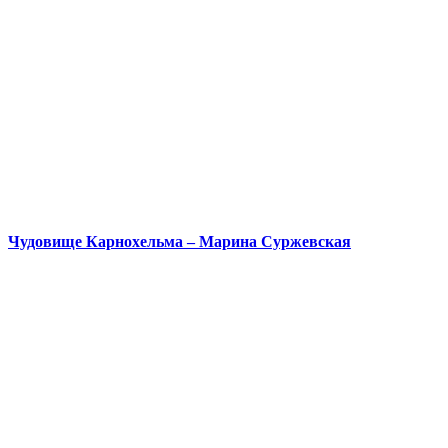
Чудовище Карнохельма – Марина Суржевская