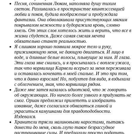
Песня, сочиненная Люком, наполняла душу тихим
светом. Разливалась в пространстве квинтэссенцией
любви и покоя, будила воображение и пробуждала
фантазии. Она обволакивала присутствующих мягким
покрывалом нежности и будоражила кровь, словно
хмель. От этих слов хотелось жить и верить, что все в
жизни сбудется. Даже самая смелая мечта
обязательно станет реальностью.
Я слишком хорошо помнила мокрое тело и руку,
прижимающую меня, не дающую двигаться. И лицо в
воде, и длинные белые волосы, плывущие за ним. И глаза.
Эти глаза мне снились, и я просыпалась с воплем ужаса,
так что кормилица Кармели всерьез за меня переживала
и оставалась ночевать в моей спальне. И это при том,
что я давно взрослая! Но, побухтев для вида, я вздыхала
с облегчением, зная, что кормилица рядом.
Даже мне затея казалась идиотской, что ж говорить
об окружающих. Но ничего более умного я придумать не
смог. Ориан предложил прилететь и изобразить
изваяние, даже согласился обмазаться глиной и
украситься камушками для правдоподобности.
Издевался.
Хранители трясли малиновыми наростами, пытаясь
донести до меня, сколь глупо такое безрассудное
растрачивание силы. И предлагали просто подарить