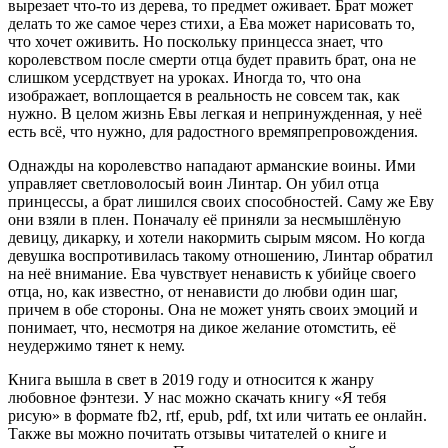
вырезает что-то из дерева, то предмет оживает. Брат может
делать то же самое через стихи, а Ева может нарисовать то,
что хочет оживить. Но поскольку принцесса знает, что
королевством после смерти отца будет править брат, она не
слишком усердствует на уроках. Иногда то, что она
изображает, воплощается в реальность не совсем так, как
нужно. В целом жизнь Евы легкая и непринужденная, у неё
есть всё, что нужно, для радостного времяпрепровождения.
Однажды на королевство нападают арманские воины. Ими
управляет светловолосый воин Линтар. Он убил отца
принцессы, а брат лишился своих способностей. Саму же Еву
они взяли в плен. Поначалу её приняли за несмышлёную
девицу, дикарку, и хотели накормить сырым мясом. Но когда
девушка воспротивилась такому отношению, Линтар обратил
на неё внимание. Ева чувствует ненависть к убийце своего
отца, но, как известно, от ненависти до любви один шаг,
причем в обе стороны. Она не может унять своих эмоций и
понимает, что, несмотря на дикое желание отомстить, её
неудержимо тянет к нему.
Книга вышла в свет в 2019 году и относится к жанру
любовное фэнтези. У нас можно скачать книгу «Я тебя
рисую» в формате fb2, rtf, epub, pdf, txt или читать ее онлайн.
Также вы можно почитать отзывы читателей о книге и