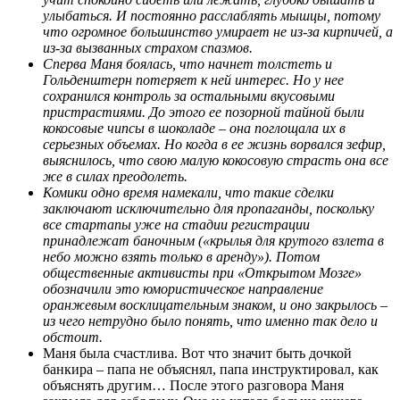
улыбаться. И постоянно расслаблять мышцы, потому
что огромное большинство умирает не из-за кирпичей, а
из-за вызванных страхом спазмов.
Сперва Маня боялась, что начнет толстеть и
Гольденштерн потеряет к ней интерес. Но у нее
сохранился контроль за остальными вкусовыми
пристрастиями. До этого ее позорной тайной были
кокосовые чипсы в шоколаде – она поглощала их в
серьезных объемах. Но когда в ее жизнь ворвался зефир,
выяснилось, что свою малую кокосовую страсть она все
же в силах преодолеть.
Комики одно время намекали, что такие сделки
заключают исключительно для пропаганды, поскольку
все стартапы уже на стадии регистрации
принадлежат баночным («крылья для крутого взлета в
небо можно взять только в аренду»). Потом
общественные активисты при «Открытом Мозге»
обозначили это юмористическое направление
оранжевым восклицательным знаком, и оно закрылось –
из чего нетрудно было понять, что именно так дело и
обстоит.
Маня была счастлива. Вот что значит быть дочкой
банкира – папа не объяснял, папа инструктировал, как
объяснять другим… После этого разговора Маня