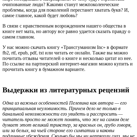
очипованные люди? Какими станут межпоколенческие
проблемы, когда для поколений перестанет хватать букв? И,
самое главное, какой будет любовь?
В связи с нравственным возрождением нашего общества в
книге нет мата, но автору все равно удается сказать правду о
самом главном.
У нас можно скачать книгу «Трансгуманизм Inc» в формате
fb2, rtf, epub, pdf, txt или читать ее онлайн. Также вы можно
почитать отзывы читателей о книге и несколько цитат из нее.
По ссылке на партнерский интернет-магазин можно купить и
прочитать книгу в бумажном варианте.
Выдержки из литературных рецензий
Одна из важных особенностей Пелевина как автора — его
принципиальная неуловимость. Причем дело не только в
банальной невозможности его увидеть и расспросить —
читатель просто не может понять, что же на самом деле
думает этот великий трикстер, за красных он, грубо говоря,
или за белых, на чьей стороне его симпатии и каковы
подлинные убеждения. Сколько бы мы ни напрягали глаз, мы не