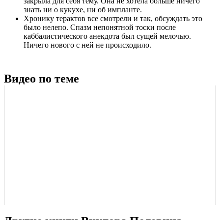
закрыла для себя тему. Она не хотела больше ничего
знать ни о кукухе, ни об импланте.
Хронику терактов все смотрели и так, обсуждать это
было нелепо. Спазм непонятной тоски после
каббалистического анекдота был сущей мелочью.
Ничего нового с ней не происходило.
Видео по теме