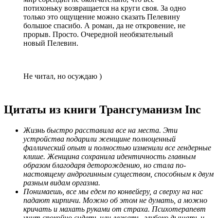
потихоньку возвращается на круги своя. За одно
только это ощущение можно сказать Пелевину
большое спасибо. А роман, да не откровение, не
прорыв. Просто. Очередной необязательный
новый Пелевин.
Не читал, но осуждаю )
Цитаты из книги Трансгуманизм Inc
Жизнь быстро расставила все на места. Эти
устройства подарили женщине полноценный
фаллический опыт и полностью изменили все гендерные
клише. Женщина сохранила идентичность главным
образом благодаря деторождению, но стала по-
настоящему андрогинным существом, способным к двум
разным видам оргазма.
Понимаешь, все мы едем по конвейеру, а сверху на нас
падают кирпичи. Можно об этом не думать, а можно
кричать и махать руками от страха. Психотерапевт
учит спокойно сидеть или лежать, глубоко дышать и