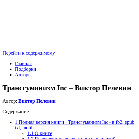
Перейти к содержимому
Главная
Подборки
Авторы
Трансгуманизм Inc – Виктор Пелевин
Автор:
Виктор Пелевин
Содержание
1
Полная версия книги «Трансгуманизм Inc» в fb2, epub,
txt, mobi…
1.1
О книге
1.2
Выдержки из литературных рецензий