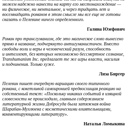
можем надежно нанести на карту его местонахождение —
ни физическое, ни ментальное, и через тридцать лет и
восемнадцать романов в этом смысле мы все еще не готовы
сказать о Пелевине ничего определенного.
Галина Юзефович
Роман про трансгуманизм, где это магическое слово вынесено
прямо в название, подчеркнуто антигуманистичен. Вместо
свободы воли и веры в человеческий разум, способность
и интеллект, без которых невозможно бессмертное сознание,
Transhumanism Inc. предлагает те же игры власти, насилия
и подчинения. Только хуже.
Лиза Биргер
Пелевин пишет очередную вариацию своего типичного
романа, с кокетливой самоиронией предвосхищая реакцию на
собственный текст: «Поскольку никаких событий в изящной
словесности не происходило, главным содержанием
литературной жизни Добросуда была затяжная война
Шарабан-Мухлюева с косметическими влиятельницами,
комментирующими литературу».
Наталья Ломыкина