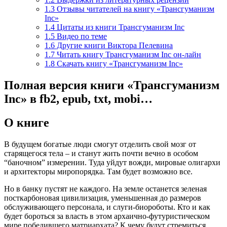
1.3
Отзывы читателей на книгу «Трансгуманизм
Inc»
1.4
Цитаты из книги Трансгуманизм Inc
1.5
Видео по теме
1.6
Другие книги Виктора Пелевина
1.7
Читать книгу Трансгуманизм Inc он-лайн
1.8
Скачать книгу «Трансгуманизм Inc»
Полная версия книги «Трансгуманизм
Inc» в fb2, epub, txt, mobi…
О книге
В будущем богатые люди смогут отделить свой мозг от
старящегося тела – и станут жить почти вечно в особом
“баночном” измерении. Туда уйдут вожди, мировые олигархи
и архитекторы миропорядка. Там будет возможно все.
Но в банку пустят не каждого. На земле останется зеленая
посткарбоновая цивилизация, уменьшенная до размеров
обслуживающего персонала, и слуги-биороботы. Кто и как
будет бороться за власть в этом архаично-футуристическом
мире победившего матриархата? К чему будут стремиться