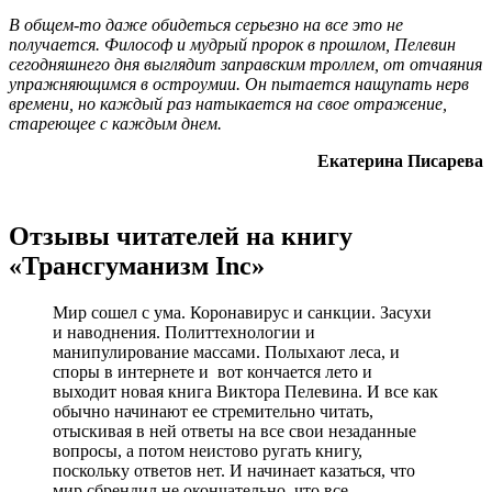
В общем-то даже обидеться серьезно на все это не
получается. Философ и мудрый пророк в прошлом, Пелевин
сегодняшнего дня выглядит заправским троллем, от отчаяния
упражняющимся в остроумии. Он пытается нащупать нерв
времени, но каждый раз натыкается на свое отражение,
стареющее с каждым днем.
Екатерина Писарева
Отзывы читателей на книгу
«Трансгуманизм Inc»
Мир сошел с ума. Коронавирус и санкции. Засухи
и наводнения. Политтехнологии и
манипулирование массами. Полыхают леса, и
споры в интернете и вот кончается лето и
выходит новая книга Виктора Пелевина. И все как
обычно начинают ее стремительно читать,
отыскивая в ней ответы на все свои незаданные
вопросы, а потом неистово ругать книгу,
поскольку ответов нет. И начинает казаться, что
мир сбрендил не окончательно, что все