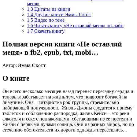
меня»
1.3
Цитаты из книги
1.4
Другие книги Эммы Скотт
1.5
Видео по теме
1.6
Читать книгу «Не оставляй меня» он-лайн
1.7
Скачать книгу
Полная версия книги «Не оставляй
меня» в fb2, epub, txt, mobi…
Автор:
Эмма Скотт
О книге
Он всего несколько месяцев назад перенес пересадку сердца и
теперь зарабатывает на жизнь тем, что подвозит богачей на
лимузине. Она – гитаристка рок-группы, стремительно
набирающей популярность. Жизнь Джоны сводится к приему
таблеток и соблюдению распорядка, жизнь Кейси – это реки
алкоголя и секс с незнакомцами, сбегающими из ее постели и
жизни с первыми лучами солнца. Они из разных миров, но по
стечению обстоятельств их дороги однажды пересеклись…