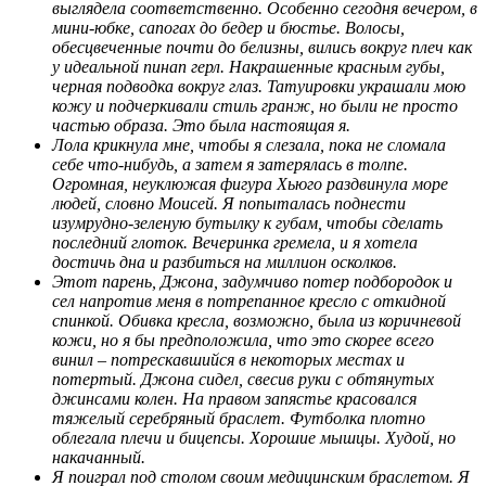
выглядела соответственно. Особенно сегодня вечером, в
мини-юбке, сапогах до бедер и бюстье. Волосы,
обесцвеченные почти до белизны, вились вокруг плеч как
у идеальной пинап герл. Накрашенные красным губы,
черная подводка вокруг глаз. Татуировки украшали мою
кожу и подчеркивали стиль гранж, но были не просто
частью образа. Это была настоящая я.
Лола крикнула мне, чтобы я слезала, пока не сломала
себе что-нибудь, а затем я затерялась в толпе.
Огромная, неуклюжая фигура Хьюго раздвинула море
людей, словно Моисей. Я попыталась поднести
изумрудно-зеленую бутылку к губам, чтобы сделать
последний глоток. Вечеринка гремела, и я хотела
достичь дна и разбиться на миллион осколков.
Этот парень, Джона, задумчиво потер подбородок и
сел напротив меня в потрепанное кресло с откидной
спинкой. Обивка кресла, возможно, была из коричневой
кожи, но я бы предположила, что это скорее всего
винил – потрескавшийся в некоторых местах и
потертый. Джона сидел, свесив руки с обтянутых
джинсами колен. На правом запястье красовался
тяжелый серебряный браслет. Футболка плотно
облегала плечи и бицепсы. Хорошие мышцы. Худой, но
накачанный.
Я поиграл под столом своим медицинским браслетом. Я