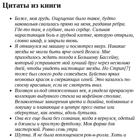
Цитаты из книги
Боже, моя грудь. Ощущение было такое, будто
наковальня свалилась прямо на меня, раздавив ребра.
Где-то там, в глубине, ныло сердце. Сильная
нарастающая боль в грудной клетке, которую открыли,
словно шкаф, и закрыли вновь.
Я откинулся на машину и посмотрел вверх. Никакие
звезды не могли быть ярче огней Вегаса. Мне
приходилось ждать похода к Большому Бассейну,
который устраивает мой лучший друг через несколько
дней, чтобы увидеть настоящие звезды. Но Стрип[7]
тоже был своего рода созвездием. Буйство ярких
неоновых красок и сверкающих огней. Это казалось по-
своему красивым, если не смотреть вниз.
Взглянув из-под отяжелевших век, я увидела прекрасную
коллекцию выдувного стекла на кофейном столике.
Великолепные завихрения цвета и дизайна, пойманные в
ловушку и плавающие в центре пресс-папье или
обернутые, как ленты, вдоль бутылки.
Она все еще была без сознания, когда я вернулся, одетый
в джинсы и простую футболку. Моя форма для
мастерской. Ровно семь утра.
Шутка. Я не была воплощением рок-н-ролла. Хоть и