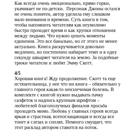
Как всегда очень эмоционально, прямо горки,
укачивает не по-детски. Персонаж Джоны остался
не очень понятен, автор уделила ему слишком
мало внимания и времени. Суть книги в том,
чтобы напомнить читателям как неумолимо
быстро проходит время и как хрупки отношения
между людьми. Что нужно ценить моменты
единения. Это все банально, но от этого не менее
актуально. Книга раскручивается довольно
медленно, но постепенно набирает темп и в одну
секунду швыряет читателя на землю. За подобные
трюки читатели и любят Эмму Скотт.
4/5
Хорошая книга! Жду продолжение. Скотт та еще
истязательница, у нее что ни книга – обязательно у
главного героя какая-то неизлечимая болезнь. В
комплекте с книгой нужно выдавать пачку
салфеток и надпись крупным шрифтом –
любителей благополучных финалов просьба
проходить мимо. Любовь у главных героев всегда
яркая и страстная, всепоглащающая и всегда все
тонет в слезах и соплях. Немного смущает, что
этот расклад автором ставится на поток.