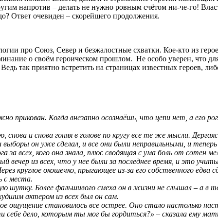
угим напротив – делать не нужно ровным счётом ни-че-го! Власть
до? Ответ очевиден – скорейшего продолжения.
гии про Союз, Север и безжалостные схватки. Кое-кто из героев
оминание о своём героическом прошлом. Не особо уверен, что д
Ведь так приятно встретить на страницах известных героев, либ
ежно прикован. Когда внезапно осознаёшь, что цепи нет, а его р
снова и снова гоняя в голове по кругу все те же мысли. Дергаяс
и выборы он уже сделал, и все они были неправильными, и теперь
за всех, кого она знала, плюс сводящая с ума боль от сотен м
вый вечер из всех, что у нее были за последнее время, и это уч
Через круглое окошечко, прыгающее из-за его собственного едва
ь с места.
ную шутку. Более фальшивого смеха он в жизни не слышал – а в
худшим актером из всех был он сам.
мое ощущение становилось все острее. Оно стало настолько на
ти себе дело, которым ты мог бы гордиться?» – сказала ему ма