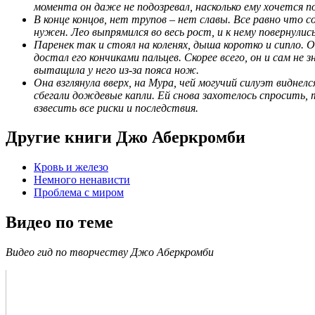
момента он даже не подозревал, насколько ему хочется п
В конце концов, нет трупов – нет славы. Все равно что 
нужен. Лео выпрямился во весь рост, и к нему повернулис
Паренек так и стоял на коленях, дыша коротко и сипло. О
достал его кончиками пальцев. Скорее всего, он и сам н
вытащила у него из-за пояса нож.
Она взглянула вверх, на Мура, чей могучий силуэт виднел
сбегали дождевые капли. Ей снова захотелось спросить,
взвесить все риски и последствия.
Другие книги Джо Аберкромби
Кровь и железо
Немного ненависти
Проблема с миром
Видео по теме
Видео гид по творчеству Джо Аберкромби