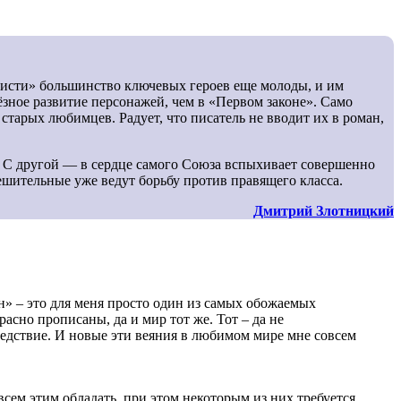
висти» большинство ключевых героев еще молоды, и им
зное развитие персонажей, чем в «Первом законе». Само
тарых любимцев. Радует, что писатель не вводит их в роман,
. С другой — в сердце самого Союза вспыхивает совершенно
ешительные уже ведут борьбу против правящего класса.
Дмитрий Злотницкий
н» – это для меня просто один из самых обожаемых
асно прописаны, да и мир тот же. Тот – да не
ледствие. И новые эти веяния в любимом мире мне совсем
сем этим обладать, при этом некоторым из них требуется