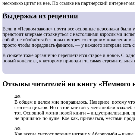
несколько цитат из нее. По ссылке на партнерский интернет-м
Выдержка из рецензии
Если в «Первом законе» почти все основные персонажи были 
предстоит впервые столкнуться с настоящими взрослыми испыт
собой, не обойдётся без новых встреч со старшим поколением 
просто чтобы порадовать фанатов, — у каждого ветерана есть с
В сюжете тоже органично переплетается старое и новое. С од
новый конфликт, к которому приводит та самая стремительная 
Отзывы читателей на книгу «Немного 
4/5
В общем и целом мне понравилось. Наверное, потому что
фэнтези циклов. Но с этой книгой у меня любви взахлеб 
тот. Основной мотив новой книги – индустриализация, п
не пришлись по душе. Кое-как, признаться, местами прод
5/5
Как всегда хитросплетение интриг у Аберкромби – выше 