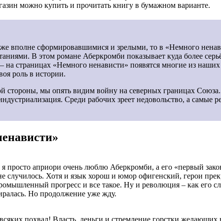
агазин можно купить и прочитать книгу в бумажном варианте.
уже вполне сформировавшимися и зрелыми, то в «Немного нена
аниями. В этом романе Аберкромби показывает куда более серьё
— на страницах «Немного ненависти» появятся многие из наших с
воя роль в истории.
ной стороны, мы опять видим войну на северных границах Союза
индустриализация. Среди рабочих зреет недовольство, а самые р
ненависти»
 я просто априори очень люблю Аберкромби, а его «первый зако
не случилось. Хотя и язык хорош и юмор офигенский, герои прекр
ромышленный прогресс и все такое. Ну и революция – как его с
иралась. Но продолжение уже жду.
всяких похвал! Власть, деньги и стремление горстки желающих в