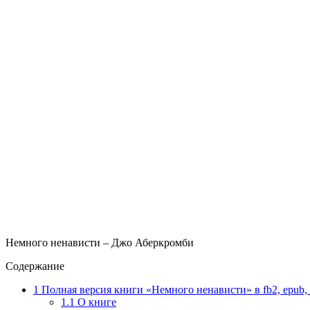
Немного ненависти – Джо Аберкромби
Содержание
1
Полная версия книги «Немного ненависти» в fb2, epub, 
1.1
О книге