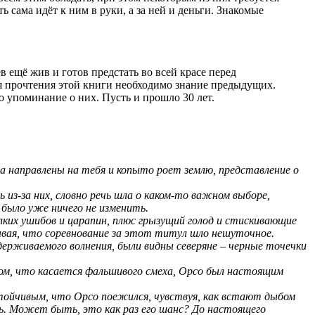
 сама идёт к ним в руки, а за ней и деньги. Знакомые
 ещё жив и готов предстать во всей красе перед
ля прочтения этой книги необходимо знание предыдущих.
о упоминание о них. Пусть и прошло 30 лет.
ога направлены на тебя и копыто роет землю, представление о
ь из-за них, словно речь шла о каком-то важном выборе,
 было уже ничего не изменить.
елких ушибов и царапин, плюс грызущий голод и стискивающие
итывая, что соревнование за этот титул шло нешуточное.
 сдерживаемого волнения, были видны северяне – черные точечки
 том, что касается фальшивого смеха, Орсо был настоящим
стойчивым, что Орсо поежился, чувствуя, как встают дыбом
ть. Может быть, это как раз его шанс? До настоящего