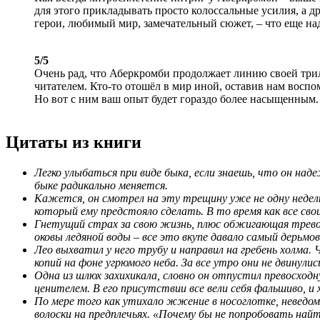
для этого прикладывать просто колоссальные усилия, а др
герои, любимый мир, замечательный сюжет, – что еще на
5/5
Очень рад, что Аберкромби продолжает линию своей трило
читателем. Кто-то отошёл в мир иной, оставив нам восп
Но вот с ним ваш опыт будет гораздо более насыщенным. 
Цитаты из книги
Легко улыбаться при виде быка, если знаешь, что он над
быке радикально меняется.
Кажется, он смотрел на эту трещину уже не одну неделю, 
который ему предстояло сделать. В то время как все сво
Гнетущий страх за свою жизнь, плюс обжигающая тревога 
оковы ледяной воды – все это вкупе давало самый дерьмо
Лео выхватил у него трубу и направил на гребень холма. 
копий на фоне угрюмого неба. За все утро они не двинулис
Одна из шлюх захихикала, словно он отпустил превосход
ценителем. В его присутствии все вели себя фальшиво, и 
По мере того как утихало жжение в носоглотке, неведо
волоски на предплечьях. «Почему бы не попробовать най