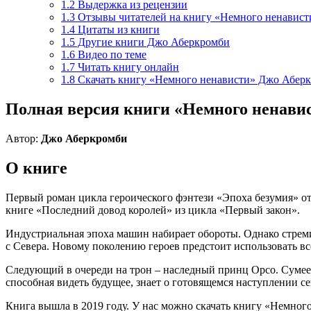
1.2
Выдержка из рецензии
1.3
Отзывы читателей на книгу «Немного ненавист
1.4
Цитаты из книги
1.5
Другие книги Джо Аберкромби
1.6
Видео по теме
1.7
Читать книгу онлайн
1.8
Скачать книгу «Немного ненависти» Джо Абер
Полная версия книги «Немного ненавист
Автор:
Джо Аберкромби
О книге
Первый роман цикла героического фэнтези «Эпоха безумия» от
книге «Последний довод королей» из цикла «Первый закон».
Индустриальная эпоха машин набирает обороты. Однако стреми
с Севера. Новому поколению героев предстоит использовать вс
Следующий в очереди на трон – наследный принц Орсо. Сумеет
способная видеть будущее, знает о готовящемся наступлении с
Книга вышла в 2019 году. У нас можно скачать книгу «Немного н