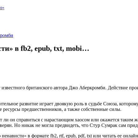
и»
кромби
и» в fb2, epub, txt, mobi…
 известного британского автора Джо Аберкромби. Действие прои
тельное развитие играет двоякую роль в судьбе Союза, которо
е ресурсы предшественников, а также собственные силы.
 ли он справиться с нарастающим хаосом или окажется таким же
еверян. Но никак не могла предвидеть, что Стур Сумрак сам при
енависти» в формате fb2, rtf, epub, pdf, txt или читать ее онл