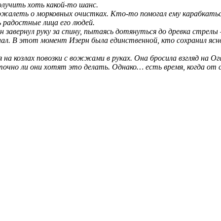
олучить хоть какой-то шанс.
сожалеть о морковных очистках. Кто-то помогал ему карабкатьс
ь радостные лица его людей.
н завернул руку за спину, пытаясь дотянуться до древка стрелы 
е знал. В этот момент Изерн была единственной, кто сохранил я
ся на козлах повозки с вожжами в руках. Она бросила взгляд на О
 точно ли они хотят это делать. Однако… есть время, когда от