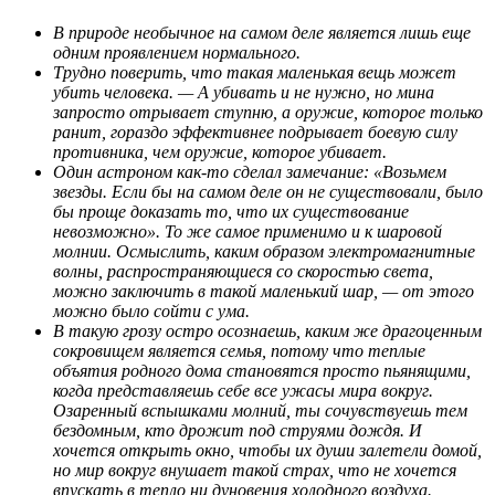
В природе необычное на самом деле является лишь еще
одним проявлением нормального.
Трудно поверить, что такая маленькая вещь может
убить человека. — А убивать и не нужно, но мина
запросто отрывает ступню, а оружие, которое только
ранит, гораздо эффективнее подрывает боевую силу
противника, чем оружие, которое убивает.
Один астроном как-то сделал замечание: «Возьмем
звезды. Если бы на самом деле он не существовали, было
бы проще доказать то, что их существование
невозможно». То же самое применимо и к шаровой
молнии. Осмыслить, каким образом электромагнитные
волны, распространяющиеся со скоростью света,
можно заключить в такой маленький шар, — от этого
можно было сойти с ума.
В такую грозу остро осознаешь, каким же драгоценным
сокровищем является семья, потому что теплые
объятия родного дома становятся просто пьянящими,
когда представляешь себе все ужасы мира вокруг.
Озаренный вспышками молний, ты сочувствуешь тем
бездомным, кто дрожит под струями дождя. И
хочется открыть окно, чтобы их души залетели домой,
но мир вокруг внушает такой страх, что не хочется
впускать в тепло ни дуновения холодного воздуха.