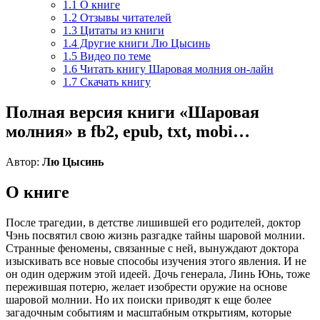
1.1
О книге
1.2
Отзывы читателей
1.3
Цитаты из книги
1.4
Другие книги Лю Цысинь
1.5
Видео по теме
1.6
Читать книгу Шаровая молния он-лайн
1.7
Скачать книгу
Полная версия книги «Шаровая
молния» в fb2, epub, txt, mobi…
Автор:
Лю Цысинь
О книге
После трагедии, в детстве лишившей его родителей, доктор
Чэнь посвятил свою жизнь разгадке тайны шаровой молнии.
Странные феномены, связанные с ней, вынуждают доктора
изыскивать все новые способы изучения этого явления. И не
он один одержим этой идеей. Дочь генерала, Линь Юнь, тоже
пережившая потерю, желает изобрести оружие на основе
шаровой молнии. Но их поиски приводят к еще более
загадочным событиям и масштабным открытиям, которые