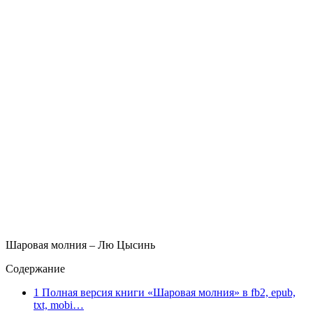
Шаровая молния – Лю Цысинь
Содержание
1
Полная версия книги «Шаровая молния» в fb2, epub,
txt, mobi…