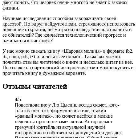
дают понять, что человек очень многого не знает о законах
физики.
Научные исследования способны завораживать своей
красотой. Но вдруг найдутся люди, стремящиеся использовать
новейшие открытия, несмотря на последствия для планеты и
ее обитателей? Где кончается технологический прогресс и
начинается катастрофа?
У нас можно скачать книгу «Шаровая молния» в формате fb2,
rtf, epub, pdf, txt или читать ее онлайн. Также вы можно
почитать отзывы читателей о книге и несколько цитат из нее.
По ссылке на партнерский интернет-магазин можно купить и
прочитать книгу в бумажном варианте.
Отзывы читателей
4/5
Повествование у Лю Цысинь всегда скачет, кого-
то отпугнет этот фирменный стиль, этакий
«рваный монтаж», но сюжет несётся и мелкие
недочеты просто не замечаются. Автор делает
гремучий коктейль из актуальной научной
информации и собственных допущений и догадок.