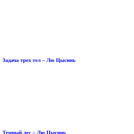
Задача трех тел – Лю Цысинь
Темный лес – Лю Цысинь