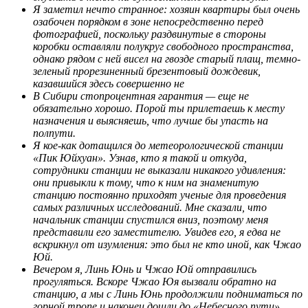
Я заметил нечто странное: хозяин квартиры был очень
озабочен порядком в зоне непосредственно перед
фотографией, поскольку раздвинутые в стороны
коробки оставляли полукруг свободного пространства,
однако рядом с ней висел на гвозде старый плащ, темно-
зеленый прорезиненный брезентовый дождевик,
казавшийся здесь совершенно не
В Сибири стопроцентная гарантия — еще не
обязательно хорошо. Порой ты прилетаешь к месту
назначения и выясняешь, что лучше бы упасть на
полпути.
Я кое-как дотащился до метеорологической станции
«Пик Юйхуан». Узнав, кто я такой и откуда,
сотрудники станции не выказали никакого удивления:
они привыкли к тому, что к ним на знаменитую
станцию постоянно приходят ученые для проведения
самых различных исследований. Мне сказали, что
начальник станции спустился вниз, поэтому меня
представили его заместителю. Увидев его, я едва не
вскрикнул от изумления: это был не кто иной, как Чжао
Юй.
Вечером я, Линь Юнь и Чжао Юй отправились
прогуляться. Вскоре Чжао Юя вызвали обратно на
станцию, а мы с Линь Юнь продолжили подниматься по
горной тропе и наконец дошли до «Небесного пути».