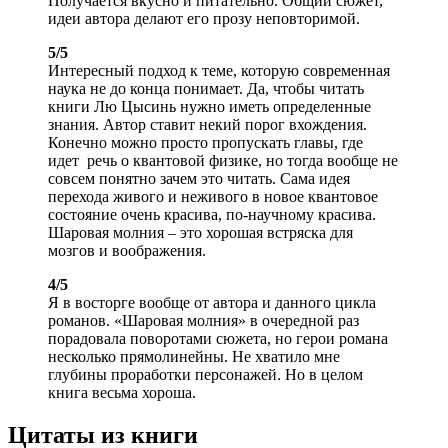
Получается вкусно и питательно. Общий сюжет,
идеи автора делают его прозу неповторимой.
5/5
Интересный подход к теме, которую современная
наука не до конца понимает. Да, чтобы читать
книги Лю Цысинь нужно иметь определенные
знания. Автор ставит некий порог вхождения.
Конечно можно просто пропускать главы, где
идет речь о квантовой физике, но тогда вообще не
совсем понятно зачем это читать. Сама идея
перехода живого и неживого в новое квантовое
состояние очень красива, по-научному красива.
Шаровая молния – это хорошая встряска для
мозгов и воображения.
4/5
Я в восторге вообще от автора и данного цикла
романов. «Шаровая молния» в очередной раз
порадовала поворотами сюжета, но герои романа
несколько прямолинейны. Не хватило мне
глубины проработки персонажей. Но в целом
книга весьма хороша.
Цитаты из книги