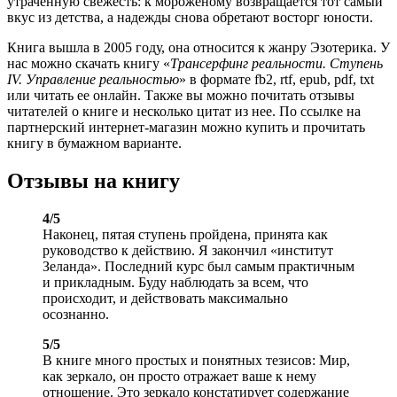
утраченную свежесть: к мороженому возвращается тот самый
вкус из детства, а надежды снова обретают восторг юности.
Книга вышла в 2005 году, она относится к жанру Эзотерика. У
нас можно скачать книгу «
Трансерфинг реальности. Ступень
IV. Управление реальностью
» в формате fb2, rtf, epub, pdf, txt
или читать ее онлайн. Также вы можно почитать отзывы
читателей о книге и несколько цитат из нее. По ссылке на
партнерский интернет-магазин можно купить и прочитать
книгу в бумажном варианте.
Отзывы на книгу
4/5
Наконец, пятая ступень пройдена, принята как
руководство к действию. Я закончил «институт
Зеланда». Последний курс был самым практичным
и прикладным. Буду наблюдать за всем, что
происходит, и действовать максимально
осознанно.
5/5
В книге много простых и понятных тезисов: Мир,
как зеркало, он просто отражает ваше к нему
отношение. Это зеркало констатирует содержание