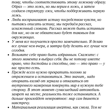
тому, чтобы соответствовать этому ложному образу.
Образ — это ложь, но мы верим в ложь, а затем
создаем структуру лжи, чтобы поддерживать первую
ложь.
Люди воспринимают истину посредством чувств, но
пытаясь описать истину, мы передаём рассказ,
искаженный словами. Рассказ может быть истинным
для нас, но он не обязательно будет таковым для
окружающих.
У меня все получается просто замечательно. Я делаю
все лучше чем вчера, а завтра буду делать все лучше чем
сегодня.
Возьмите себе право быть избранным. Скажите: с
этого момента я выбрал себя. Вы не потому имеете
право, что достойны и способны, оно — это право — у
вас просто есть.
Прежде всего нужно прекратить погоню за
отражением и остановиться. Это значит,. надо
оторвать взгляд от зеркала и отказаться от
внутреннего намерения повернуть мир в нужную тебе
сторону. В этот момент сумасшедший автомобиль
замрет на месте, реальность тоже остановится. А
дальше произойдет невероятное: мир сам двинется
навстречу.
Материальная реализация инертна, как смола. Тем не