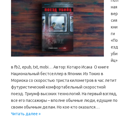
Пол
ная
вер
сия
кни
ги
«По
езд
уби
йц»
в fb2, epub, txt, mobi… Автор: Котаро Исака О книге
Национальный бестселлер в Японии. Из Токио в
Мориока со скоростью триста километров в час летит
футуристический комфортабельный скоростной
поезд. Триумф высоких технологий. На первый взгляд,
все его пассажиры – вполне обычные люди, едущие по
своим обычным делам. Но кое-кто оказался…
Читать далее »