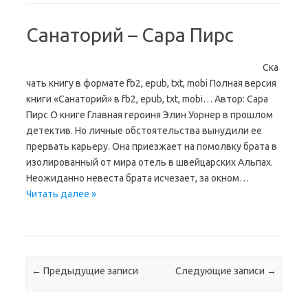
Санаторий – Сара Пирс
Ска
чать книгу в формате fb2, epub, txt, mobi Полная версия
книги «Санаторий» в fb2, epub, txt, mobi… Автор: Сара
Пирс О книге Главная героиня Элин Уорнер в прошлом
детектив. Но личные обстоятельства вынудили ее
прервать карьеру. Она приезжает на помолвку брата в
изолированный от мира отель в швейцарских Альпах.
Неожиданно невеста брата исчезает, за окном…
Читать далее »
Навигация по записям
←
Предыдущие записи
Следующие записи
→