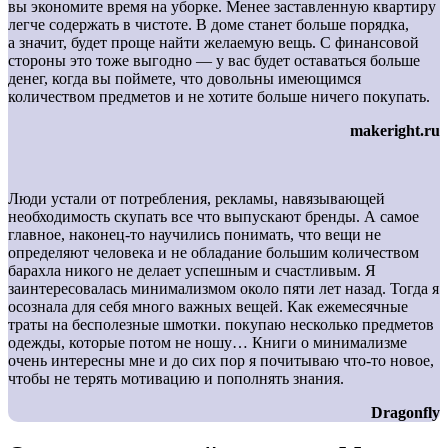
вы экономите время на уборке. Менее заставленную квартиру
легче содержать в чистоте. В доме станет больше порядка,
а значит, будет проще найти желаемую вещь. С финансовой
стороны это тоже выгодно — у вас будет оставаться больше
денег, когда вы поймете, что довольны имеющимся
количеством предметов и не хотите больше ничего покупать.
makeright.ru
Люди устали от потребления, рекламы, навязывающей
необходимость скупать все что выпускают бренды. А самое
главное, наконец-то научились понимать, что вещи не
определяют человека и не обладание большим количеством
барахла никого не делает успешным и счастливым. Я
заинтересовалась минимализмом около пяти лет назад. Тогда я
осознала для себя много важных вещей. Как ежемесячные
траты на бесполезные шмотки. покупаю несколько предметов
одежды, которые потом не ношу… Книги о минимализме
очень интересны мне и до сих пор я почитываю что-то новое,
чтобы не терять мотивацию и пополнять знания.
Dragonfly