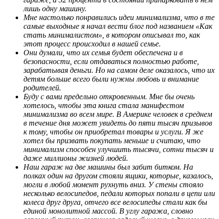
лишь одну машину.
Мне настолько понравились идеи минимализма, что в те
самые выходные я начал вести блог под названием «Как
стать минималистом», в котором описывал то, как
этот процесс происходил в нашей семье.
Они думали, что их семья будет обеспечена и в
безопасности, если отдаваться полностью работе,
зарабатывая деньги. Но на самом деле оказалось, что их
детям больше всего были нужны любовь и внимание
родителей.
Буду с вами предельно откровенным. Мне бы очень
хотелось, чтобы эта книга стала манифестом
минимализма во всем мире. В Америке человек в среднем
в течение дня может увидеть до пяти тысяч призывов
к тому, чтобы он приобретал товары и услуги. Я же
хотел бы призвать покупать меньше и считаю, что
минимализм способен улучшить тысячи, сотни тысяч и
даже миллионы жизней людей.
Наш гараж на две машины был забит битком. На
полках один на другом стояли ящики, которые, казалось,
могли в любой момент рухнуть вниз. У стены стояло
несколько велосипедов, педали которых попали в цепи или
колеса друг друга, отчего все велосипеды стали как бы
единой монолитной массой. В углу гаража, словно