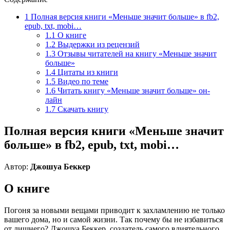
1
Полная версия книги «Меньше значит больше» в fb2,
epub, txt, mobi…
1.1
О книге
1.2
Выдержки из рецензий
1.3
Отзывы читателей на книгу «Меньше значит
больше»
1.4
Цитаты из книги
1.5
Видео по теме
1.6
Читать книгу «Меньше значит больше» он-
лайн
1.7
Скачать книгу
Полная версия книги «Меньше значит
больше» в fb2, epub, txt, mobi…
Автор:
Джошуа Беккер
О книге
Погоня за новыми вещами приводит к захламлению не только
вашего дома, но и самой жизни. Так почему бы не избавиться
от лишнего? Джошуа Беккер, создатель самого влиятельного