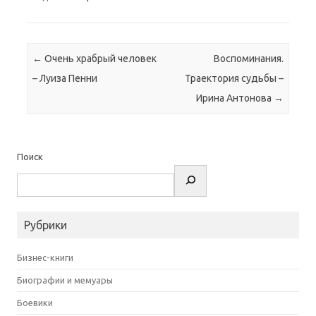
Навигация по записям
←
Очень храбрый человек
Воспоминания.
– Луиза Пенни
Траектория судьбы –
Ирина Антонова
→
Поиск
Рубрики
Бизнес-книги
Биографии и мемуары
Боевики