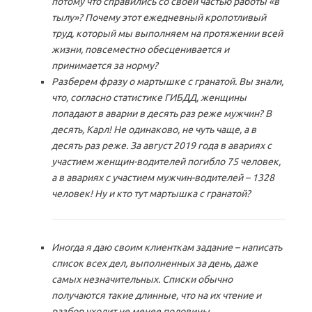
потому что справились со своей частью работы «в
тылу»? Почему этот ежедневный кропотливый
труд, который мы выполняем на протяжении всей
жизни, повсеместно обесценивается и
принимается за норму?
Разберем фразу о мартышке с гранатой. Вы знали,
что, согласно статистике ГИБДД, женщины
попадают в аварии в десять раз реже мужчин? В
десять, Карл! Не одинаково, не чуть чаще, а в
десять раз реже. За август 2019 года в авариях с
участием женщин-водителей погибло 75 человек,
а в авариях с участием мужчин-водителей – 1328
человек! Ну и кто тут мартышка с гранатой?
Иногда я даю своим клиенткам задание – написать
список всех дел, выполненных за день, даже
самых незначительных. Списки обычно
получаются такие длинные, что на их чтение и
разбор уходит не менее половины