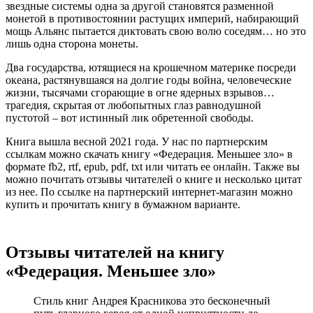
звездные системы одна за другой становятся разменной
монетой в противостоянии растущих империй, набирающий
мощь Альянс пытается диктовать свою волю соседям… но это
лишь одна сторона монеты.
Два государства, ютящиеся на крошечном материке посреди
океана, растянувшаяся на долгие годы война, человеческие
жизни, тысячами сгорающие в огне ядерных взрывов…
трагедия, скрытая от любопытных глаз равнодушной
пустотой – вот истинный лик обретенной свободы.
Книга вышла весной 2021 года. У нас по партнерским
ссылкам можно скачать книгу «Федерация. Меньшее зло» в
формате fb2, rtf, epub, pdf, txt или читать ее онлайн. Также вы
можно почитать отзывы читателей о книге и несколько цитат
из нее. По ссылке на партнерский интернет-магазин можно
купить и прочитать книгу в бумажном варианте.
Отзывы читателей на книгу
«Федерация. Меньшее зло»
Стиль книг Андрея Красникова это бесконечный