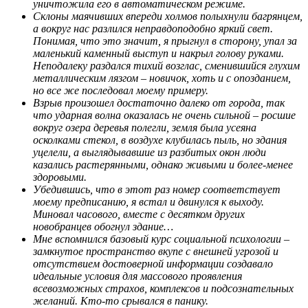
уничтожила его в автоматическом режиме.
Склоны маячивших впереди холмов полыхнули багрянцем,
а вокруг нас разлился неправдоподобно яркий свет.
Понимая, что это значит, я прыгнул в сторону, упал за
маленький каменный выступ и накрыл голову руками.
Неподалеку раздался тихий возглас, сменившийся глухим
металлическим лязгом – новичок, хоть и с опозданием,
но все же последовал моему примеру.
Взрыв произошел достаточно далеко от города, так
что ударная волна оказалась не очень сильной – росшие
вокруг озера деревья полегли, земля была усеяна
осколками стекол, в воздухе клубилась пыль, но здания
уцелели, а выглядывавшие из разбитых окон люди
казались растерянными, однако живыми и более-менее
здоровыми.
Убедившись, что в этот раз номер соответствует
моему предписанию, я встал и двинулся к выходу.
Миновал часового, вместе с десятком других
новобранцев обогнул здание…
Мне вспомнился базовый курс социальной психологии –
замкнутое пространство вкупе с внешней угрозой и
отсутствием достоверной информации создавало
идеальные условия для массового проявления
всевозможных страхов, комплексов и подсознательных
желаний. Кто-то срывался в панику.