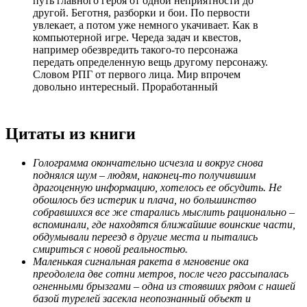
путь главного героя от одной неприятности до
другой. Беготня, разборки и бои. По первости
увлекает, а потом уже немного укачивает. Как в
компьютерной игре. Череда задач и квестов,
например обезвредить такого-то персонажа
передать определенную вещь другому персонажу.
Словом РПГ от первого лица. Мир впрочем
довольно интересный. Проработанный
Цитаты из книги
Голограмма окончательно исчезла и вокруг снова
поднялся шум – людям, наконец-то получившим
драгоценную информацию, хотелось ее обсудить. Не
обошлось без истерик и плача, но большинство
собравшихся все же старались мыслить рационально –
вспоминали, где находятся ближайшие воинские части,
обдумывали переезд в другие места и пытались
смириться с новой реальностью.
Маленькая сигнальная ракета в мгновение ока
преодолела две сотни метров, после чего рассыпалась
огненными брызгами – одна из стоявших рядом с нашей
базой турелей засекла неопознанный объект и