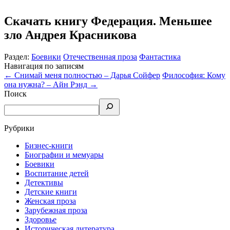
Скачать книгу Федерация. Меньшее
зло Андрея Красникова
Раздел:
Боевики
Отечественная проза
Фантастика
Навигация по записям
←
Снимай меня полностью – Дарья Сойфер
Философия: Кому
она нужна? – Айн Рэнд
→
Поиск
Рубрики
Бизнес-книги
Биографии и мемуары
Боевики
Воспитание детей
Детективы
Детские книги
Женская проза
Зарубежная проза
Здоровье
Историческая литература