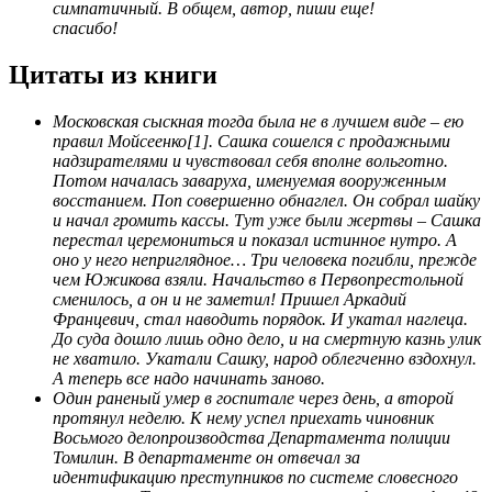
симпатичный. В общем, автор, пиши еще!
спасибо!
Цитаты из книги
Московская сыскная тогда была не в лучшем виде – ею
правил Мойсеенко[1]. Сашка сошелся с продажными
надзирателями и чувствовал себя вполне вольготно.
Потом началась заваруха, именуемая вооруженным
восстанием. Поп совершенно обнаглел. Он собрал шайку
и начал громить кассы. Тут уже были жертвы – Сашка
перестал церемониться и показал истинное нутро. А
оно у него неприглядное… Три человека погибли, прежде
чем Южикова взяли. Начальство в Первопрестольной
сменилось, а он и не заметил! Пришел Аркадий
Францевич, стал наводить порядок. И укатал наглеца.
До суда дошло лишь одно дело, и на смертную казнь улик
не хватило. Укатали Сашку, народ облегченно вздохнул.
А теперь все надо начинать заново.
Один раненый умер в госпитале через день, а второй
протянул неделю. К нему успел приехать чиновник
Восьмого делопроизводства Департамента полиции
Томилин. В департаменте он отвечал за
идентификацию преступников по системе словесного