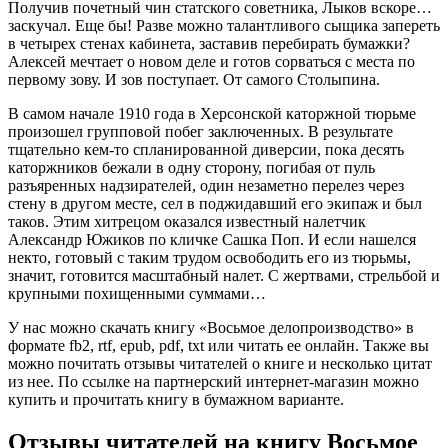
Получив почетный чин статского советника, Лыков вскоре…
заскучал. Еще бы! Разве можно талантливого сыщика запереть
в четырех стенах кабинета, заставив перебирать бумажки?
Алексей мечтает о новом деле и готов сорваться с места по
первому зову. И зов поступает. От самого Столыпина.
В самом начале 1910 года в Херсонской каторжной тюрьме
произошел групповой побег заключенных. В результате
тщательно кем-то спланированной диверсии, пока десять
каторжников бежали в одну сторону, погибая от пуль
разъяренных надзирателей, один незаметно перелез через
стену в другом месте, сел в поджидавший его экипаж и был
таков. Этим хитрецом оказался известный налетчик
Александр Южиков по кличке Сашка Поп. И если нашелся
некто, готовый с таким трудом освободить его из тюрьмы,
значит, готовится масштабный налет. С жертвами, стрельбой и
крупными похищенными суммами…
У нас можно скачать книгу «Восьмое делопроизводство» в
формате fb2, rtf, epub, pdf, txt или читать ее онлайн. Также вы
можно почитать отзывы читателей о книге и несколько цитат
из нее. По ссылке на партнерский интернет-магазин можно
купить и прочитать книгу в бумажном варианте.
Отзывы читателей на книгу Восьмое