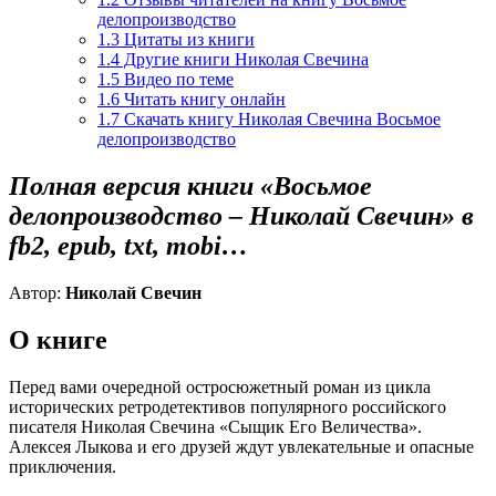
делопроизводство
1.3
Цитаты из книги
1.4
Другие книги Николая Свечина
1.5
Видео по теме
1.6
Читать книгу онлайн
1.7
Скачать книгу Николая Свечина Восьмое
делопроизводство
Полная версия книги «Восьмое
делопроизводство – Николай Свечин» в
fb2, epub, txt, mobi…
Автор:
Николай Свечин
О книге
Перед вами очередной остросюжетный роман из цикла
исторических ретродетективов популярного российского
писателя Николая Свечина «Сыщик Его Величества».
Алексея Лыкова и его друзей ждут увлекательные и опасные
приключения.