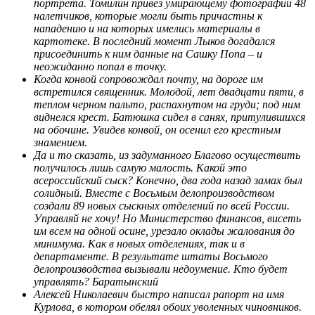
портрета. Томилин привез умирающему фотографии 48
налетчиков, которые могли быть причастны к
нападению и на которых имелись материалы в
картотеке. В последний момент Лыков догадался
присоединить к ним данные на Сашку Попа – и
неожиданно попал в точку.
Когда конвой сопровождал почту, на дороге им
встретился священник. Молодой, лет двадцати пяти, в
теплом черном пальто, распахнутом на груди; под ним
виднелся крест. Батюшка сидел в санях, притулившихся
на обочине. Увидев конвой, он осенил его крестным
знамением.
Да и то сказать, из задуманного Благово осуществить
получилось лишь самую малость. Какой это
всероссийский сыск? Конечно, два года назад замах был
солидный. Вместе с Восьмым делопроизводством
создали 89 новых сыскных отделений по всей России.
Управляй не хочу! Но Министерство финансов, висеть
им всем на одной осине, урезало оклады жалования до
минимума. Как в новых отделениях, так и в
департаменте. В результате штаты Восьмого
делопроизводства вызывали недоумение. Кто будет
управлять? Баратынский
Алексей Николаевич быстро написал рапорт на имя
Курлова, в котором обелял обоих уволенных чиновников.