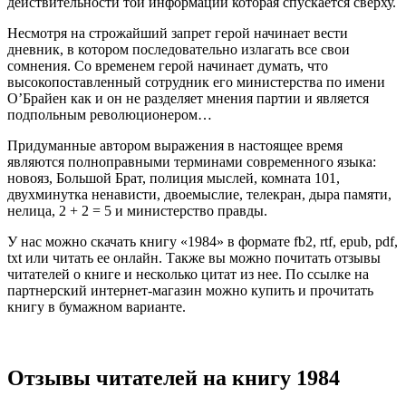
действительности той информации которая спускается сверху.
Несмотря на строжайший запрет герой начинает вести
дневник, в котором последовательно излагать все свои
сомнения. Со временем герой начинает думать, что
высокопоставленный сотрудник его министерства по имени
О’Брайен как и он не разделяет мнения партии и является
подпольным революционером…
Придуманные автором выражения в настоящее время
являются полноправными терминами современного языка:
новояз, Большой Брат, полиция мыслей, комната 101,
двухминутка ненависти, двоемыслие, телекран, дыра памяти,
нелица, 2 + 2 = 5 и министерство правды.
У нас можно скачать книгу «1984» в формате fb2, rtf, epub, pdf,
txt или читать ее онлайн. Также вы можно почитать отзывы
читателей о книге и несколько цитат из нее. По ссылке на
партнерский интернет-магазин можно купить и прочитать
книгу в бумажном варианте.
Отзывы читателей на книгу 1984