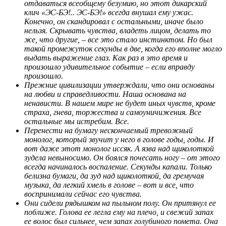
отдаваться всеобщему безумию, но этот дикарский
клич «ЭС-БЭ!.. ЭС-БЭ!» всегда внушал ему ужас.
Конечно, он скандировал с остальными, иначе было
нельзя. Скрывать чувства, владеть лицом, делать то
же, что другие, – все это стало инстинктом. Но был
такой промежуток секунды в две, когда его вполне могло
выдать выражение глаз. Как раз в это время и
произошло удивительное событие – если вправду
произошло.
Прежние цивилизации утверждали, что они основаны
на любви и справедливости. Наша основана на
ненависти. В нашем мире не будет иных чувств, кроме
страха, гнева, торжества и самоуничижения. Все
остальные мы истребим. Все.
Перенести на бумагу нескончаемый тревожный
монолог, который звучит у него в голове годы, годы. И
вот даже этот монолог иссяк. А язва над щиколоткой
зудела невыносимо. Он боялся почесать ногу – от этого
всегда начиналось воспаление. Секунды капали. Только
белизна бумаги, да зуд над щиколоткой, да гремучая
музыка, да легкий хмель в голове – вот и все, что
воспринимали сейчас его чувства.
Они сидели рядышком на пыльном полу. Он притянул ее
поближе. Голова ее легла ему на плечо, и свежий запах
ее волос был сильнее, чем запах голубиного помета. Она