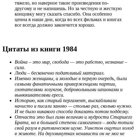
тяжело, но наверное такие произведения по-
другому и не напишешь. Но за честную и жесткую
концовку могу сказать спасибо. Она особенно
ценна в наши дни, когда во всех фильмах и книгах
все всегда должно закончится хорошо.
Цитаты из книги 1984
Война – это мир, свобода — это рабство, незнание –
сила.
Люди – бесконечно податливый материал.
Именно женщины, и молодые в первую очередь, были
самыми фанатичными приверженцами партии,
глотателями лозунгов, добровольными шпионами и
вынюхивателями ереси.
Историю, как старый пергамент, выскабливали
начисто и писали заново — столько раз, сколько нужно.
И не было никакого способа доказать потом подделку.
Отчасти это был гимн величию и мудрости Старшего
Брата, но в большей степени самогипноз – люди топили
свой разум в ритмическом шуме. Уинстон ощутил холод
в животе. На двухминутках ненависти он не мог не