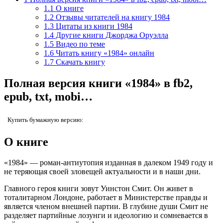
1.1
О книге
1.2
Отзывы читателей на книгу 1984
1.3
Цитаты из книги 1984
1.4
Другие книги Джорджа Оруэлла
1.5
Видео по теме
1.6
Читать книгу «1984» онлайн
1.7
Скачать книгу
Полная версия книги «1984» в fb2,
epub, txt, mobi…
Купить бумажную версию:
О книге
«1984»
— роман-антиутопия изданная в далеком 1949 году и
не теряющая своей зловещей актуальности и в наши дни.
Главного героя книги зовут Уинстон Смит. Он живет в
тоталитарном Лондоне, работает в Министерстве правды и
является членом внешней партии. В глубине души Смит не
разделяет партийные лозунги и идеологию и сомневается в