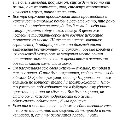
еще очень молодая, подумал он, еще ждет чего-то от
жизни, она не понимает, что, столкнув неприятного
человека с кручи, ничего не решишь.
Все три державы продолжают лишь производить и
накапливать атомные бомбы в расчете на то, что рано
или поздно представится удобный случай, когда они
смогут решить войну в свою пользу. В целом же
последние тридцать-сорок лет военное искусство
топчется на месте. Шире стали использоваться
вертолеты; бомбардировщики по большей части
вытеснены беспилотными снарядами, боевые корабли с
их невысокой живучестью уступили место почти
непотопляемым плавающим крепостям; в остальном
боевая техника изменилась мало.
Он рассказывал всю свою жизнь — публике, которая и
так все знала. С ним были охранники, следователи, люди
в белом, О’Брайен, Джулия, мистер Чаррингтон — все
валились по коридору толпой и громко хохотали. Что-
то ужасное, поджидавшее его в будущем, ему удалось
проскочить, и оно не сбылось. Все было хорошо, не
стало боли, каждая подробность его жизни
обнажилась, объяснилась, была прощена.
Если ты в меньшинстве – и даже в единственном числе,
– это не значит, что ты безумен. Есть правда и есть
неправда, и, если ты держишься правды, пусть