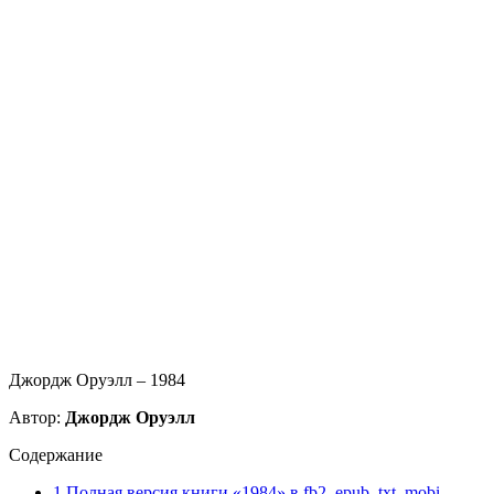
Джордж Оруэлл – 1984
Автор:
Джордж Оруэлл
Содержание
1
Полная версия книги «1984» в fb2, epub, txt, mobi…