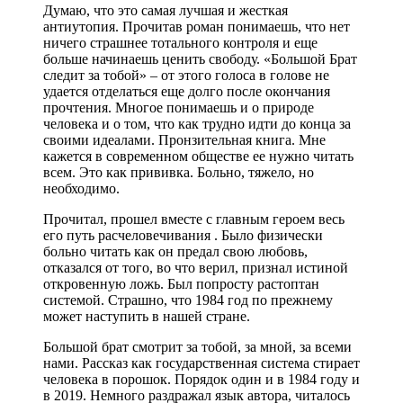
Думаю, что это самая лучшая и жесткая
антиутопия. Прочитав роман понимаешь, что нет
ничего страшнее тотального контроля и еще
больше начинаешь ценить свободу. «Большой Брат
следит за тобой» – от этого голоса в голове не
удается отделаться еще долго после окончания
прочтения. Многое понимаешь и о природе
человека и о том, что как трудно идти до конца за
своими идеалами. Пронзительная книга. Мне
кажется в современном обществе ее нужно читать
всем. Это как прививка. Больно, тяжело, но
необходимо.
Прочитал, прошел вместе с главным героем весь
его путь расчеловечивания . Было физически
больно читать как он предал свою любовь,
отказался от того, во что верил, признал истиной
откровенную ложь. Был попросту растоптан
системой. Страшно, что 1984 год по прежнему
может наступить в нашей стране.
Большой брат смотрит за тобой, за мной, за всеми
нами. Рассказ как государственная система стирает
человека в порошок. Порядок один и в 1984 году и
в 2019. Немного раздражал язык автора, читалось