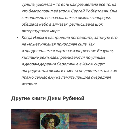
сулила, умоляла – то есть как раз делала всё то, на
что благословил её утром Сергей Робе́ртович. Она
самовольно назначала немыслимые гонорары,
обещала небо в алмазах, расписывала шок
литературного мира.
Когда Изюм в настроении поговорить, заткнуть его
не может никакая природная сила. Так
и представляется картина: извержение Везувия,
кипящие реки лавы разливаются по улицам
и дворам деревни Серединки, а Изюм сидит
посреди катаклизма и с места не двинется, так как
прямо сейчас ему на память пришла очередная
история.
Другие книги Дины Рубиной