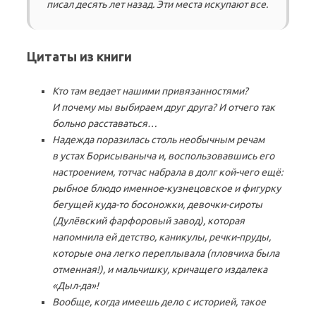
писал десять лет назад. Эти места искупают все.
Цитаты из книги
Кто там ведает нашими привязанностями?
И почему мы выбираем друг друга? И отчего так
больно расставаться…
Надежда поразилась столь необычным речам
в устах Борисываныча и, воспользовавшись его
настроением, тотчас набрала в долг кой-чего ещё:
рыбное блюдо именное-кузнецовское и фигурку
бегущей куда-то босоножки, девочки-сироты
(Дулёвский фарфоровый завод), которая
напомнила ей детство, каникулы, речки-пруды,
которые она легко переплывала (пловчиха была
отменная!), и мальчишку, кричащего издалека
«Дыл-да»!
Вообще, когда имеешь дело с историей, такое