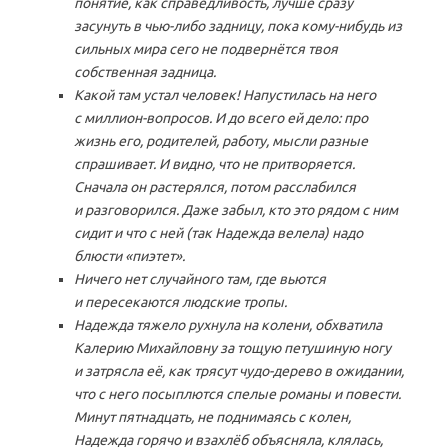
понятие, как справедливость, лучше сразу
засунуть в чью-либо задницу, пока кому-нибудь из
сильных мира сего не подвернётся твоя
собственная задница.
Какой там устал человек! Напустилась на него
с миллион-вопросов. И до всего ей дело: про
жизнь его, родителей, работу, мысли разные
спрашивает. И видно, что не притворяется.
Сначала он растерялся, потом расслабился
и разговорился. Даже забыл, кто это рядом с ним
сидит и что с ней (так Надежда велела) надо
блюсти «пиэтет».
Ничего нет случайного там, где вьются
и пересекаются людские тропы.
Надежда тяжело рухнула на колени, обхватила
Калерию Михайловну за тощую петушиную ногу
и затрясла её, как трясут чудо-дерево в ожидании,
что с него посыплются спелые романы и повести.
Минут пятнадцать, не поднимаясь с колен,
Надежда горячо и взахлёб объясняла, клялась,