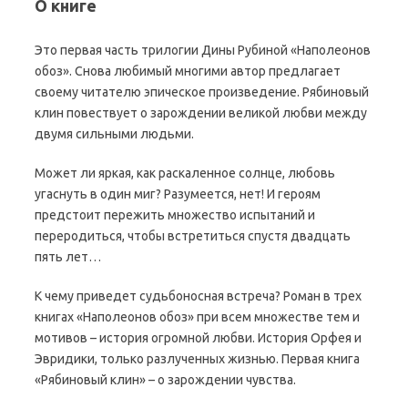
О книге
Это первая часть трилогии Дины Рубиной «Наполеонов
обоз». Снова любимый многими автор предлагает
своему читателю эпическое произведение. Рябиновый
клин повествует о зарождении великой любви между
двумя сильными людьми.
Может ли яркая, как раскаленное солнце, любовь
угаснуть в один миг? Разумеется, нет! И героям
предстоит пережить множество испытаний и
переродиться, чтобы встретиться спустя двадцать
пять лет…
К чему приведет судьбоносная встреча? Роман в трех
книгах «Наполеонов обоз» при всем множестве тем и
мотивов – история огромной любви. История Орфея и
Эвридики, только разлученных жизнью. Первая книга
«Рябиновый клин» – о зарождении чувства.