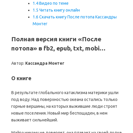
1.4
Видео по теме
1.5
Читать книгу онлайн
1.6
Скачать книгу После потопа Кассандры
Монтег
Полная версия книги «После
потопа» в fb2, epub, txt, mobi…
Автор:
Кассандра Монтег
О книге
В результате глобального катаклизма материки ушли
под воду. Над поверхностью океана остались только
горные вершины, на которых выжившие люди строят
новые поселения. Новый мир беспощаден, в нем
выживает сильнейший.
Майра никому не доверяет, она плавает на своей лодке