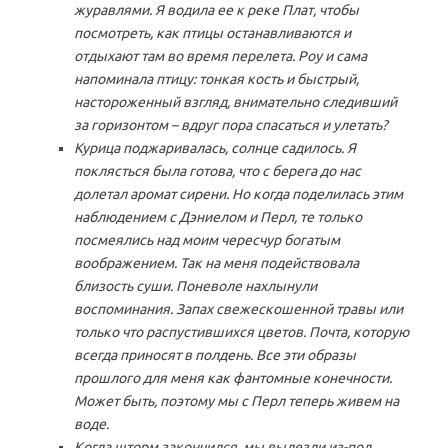
журавлями. Я водила ее к реке Плат, чтобы
посмотреть, как птицы останавливаются и
отдыхают там во время перелета. Роу и сама
напоминала птицу: тонкая кость и быстрый,
настороженный взгляд, внимательно следивший
за горизонтом – вдруг пора спасаться и улетать?
Курица поджаривалась, солнце садилось. Я
поклясться была готова, что с берега до нас
долетал аромат сирени. Но когда поделилась этим
наблюдением с Дэниелом и Перл, те только
посмеялись над моим чересчур богатым
воображением. Так на меня подействовала
близость суши. Поневоле нахлынули
воспоминания. Запах свежескошенной травы или
только что распустившихся цветов. Почта, которую
всегда приносят в полдень. Все эти образы
прошлого для меня как фантомные конечности.
Может быть, поэтому мы с Перл теперь живем на
воде.
Когда шторм закончился, мы вылезли из-под