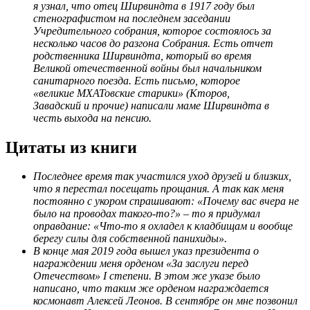
я узнал, что отец Ширвиндта в 1917 году был
стенографистом на последнем заседании
Учредительного собрания, которое состоялось за
несколько часов до разгона Собрания. Есть отчет
родственника Ширвиндта, который во время
Великой отечественной войны был начальником
санитарного поезда. Есть письмо, которое
«великие МХАТовские старики» (Кторов,
Завадский и прочие) написали маме Ширвиндта в
честь выхода на пенсию.
Цитаты из книги
Последнее время так участился уход друзей и близких,
что я перестал посещать прощания. А так как меня
постоянно с укором спрашивают: «Почему вас вчера не
было на проводах такого-то?» – то я придумал
оправдание: «Что-то я охладел к кладбищам и вообще
берегу силы для собственной панихиды».
В конце мая 2019 года вышел указ президента о
награждении меня орденом «За заслуги перед
Отечеством» I степени. В этом же указе было
написано, что таким же орденом награждается
космонавт Алексей Леонов. В сентябре он мне позвонил