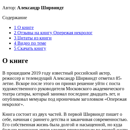
Автор:
Александр Ширвиндт
Содержание
1
О книге
2
Отзывы на книгу Опережая некролог
3
Цитаты из книги
4
Видео по теме
5
Скачать книгу
О книге
В прошедшем 2019 году известный российский актер,
режиссер и телеведущий Александр Ширвиндт отметил 85-
летие. Вскоре после этого он принял решение уйти с поста
художественного руководителя Московского академического
театра сатиры, который занимал последние двадцать лет, и
опубликовал мемуары под ироничным заголовком «Опережая
некролог».
Книга состоит из двух частей. В первой Ширвиндт пишет о
себе, начиная с раннего детства и заканчивая современностью.
Его собственная жизнь была долгой и насыщенной, но куда
больше внимания автор уделяет приведенным во второй части