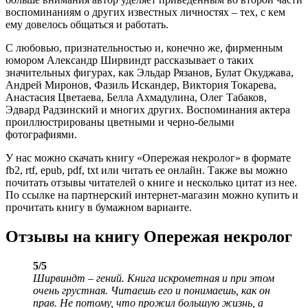
воспоминаниям о других известных личностях – тех, с кем
ему довелось общаться и работать.
С любовью, признательностью и, конечно же, фирменным
юмором Александр Ширвиндт рассказывает о таких
значительных фигурах, как Эльдар Рязанов, Булат Окуджава,
Андрей Миронов, Фазиль Искандер, Виктория Токарева,
Анастасия Цветаева, Белла Ахмадулина, Олег Табаков,
Эдвард Радзинский и многих других. Воспоминания актера
проиллюстрированы цветными и черно-белыми
фотографиями.
У нас можно скачать книгу «Опережая некролог» в формате
fb2, rtf, epub, pdf, txt или читать ее онлайн. Также вы можно
почитать отзывы читателей о книге и несколько цитат из нее.
По ссылке на партнерский интернет-магазин можно купить и
прочитать книгу в бумажном варианте.
Отзывы на книгу Опережая некролог
5/5
Ширвиндт – гений. Книга искрометная и при этом
очень грустная. Читаешь его и понимаешь, как он
прав. Не потому, что прожил большую жизнь, а