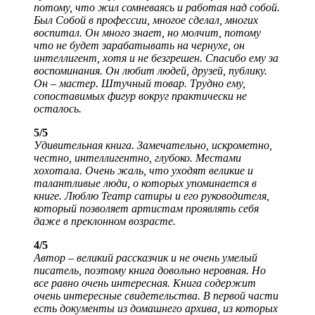
потому, что жил сомневаясь и работая над собой.
Был Собой в профессии, многое сделал, многих
воспитал. Он много знает, но молчит, потому
что не будет зарабатывать на чернухе, он
интеллигент, хотя и не безгрешен. Спасибо ему за
воспоминания. Он любит людей, друзей, публику.
Он – мастер. Штучный товар. Трудно ему,
сопоставимых фигур вокруг практически не
осталось.
5/5
Удивительная книга. Замечательно, искрометно,
честно, интеллигентно, глубоко. Местами
хохотала. Очень жаль, что уходят великие и
талантливые люди, о которых упоминается в
книге. Люблю Театр сатиры и его руководителя,
который позволяет артистам проявлять себя
даже в преклонном возрасте.
4/5
Автор – великий рассказчик и не очень умелый
писатель, поэтому книга довольно неровная. Но
все равно очень интересная. Книга содержит
очень интересные свидетельства. В первой части
есть документы из домашнего архива, из которых