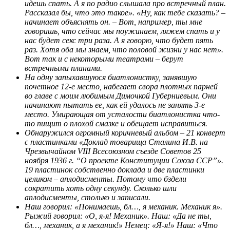
идешь спать. А я по радио слышала про встречный план.
Рассказал бы, что это такое». «Ну, как тебе сказать? –
начинает объяснять он. – Вот, например, ты мне
говоришь, что сейчас мы поужинаем, ляжем спать и у
нас будет секс три раза. А я говорю, что будет пять
раз. Хотя оба мы знаем, что половой жизни у нас нет».
Вот так и с некоторыми театрами – берут
встречными планами.
На одну запыхавшуюся биатлонистку, занявшую
почетное 12-е место, набегает свора плотных парней
во главе с моим любимым Димочкой Губерниевым. Они
начинают пытать ее, как ей удалось не занять 3-е
место. Умирающая от усталости биатлонистка что-
то пищит о плохой смазке и обещает исправиться.
Обнаружился огромный коричневый альбом – 21 конверт
с пластинками «Доклад товарища Сталина И.В. на
Чрезвычайном VIII Всесоюзном съезде Советов 25
ноября 1936 г. “О проекте Конституции Союза ССР”».
19 пластинок собственно доклада и две пластинки
целиком – аплодисменты. Потому что бздели
сократить хоть одну секунду. Сколько шли
аплодисменты, столько и записали.
Наш говорил: «Понимаешь, бл…, я механик. Механик я».
Рыжий говорил: «О, я-я! Механик». Наш: «Да не ты,
бл…, механик, а я механик!» Немец: «Я-я!» Наш: «Что