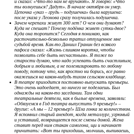
и сказал: «Что-то нам не вручают». Я говорю: «Что
ты волнуешься? Дадут». В начале октября он умер.
Цепочка «указ – грудь – подушечка» была нарушена:
после указа у Леонова сразу получилась подушечка.
Зачем черепахи живут 300 лет? О чем они думают?
Куда не спешат? Почему подёнка живет сутки-двое?
Куда она торопится? Сегодня я понимаю, как
расточительно-безвольно тратил отпущенное мне
судьбой время. Как-то Даниил Гранин без всякого
пафоса сказал: «Жизнь слишком коротка, чтобы
позволить себе быть несчастным». Я тоже по
старости думаю, что надо успевать быть счастливым,
добрым и любимым, а не полемизировать по любому
поводу, потому что, как яростно ни борись, все равно
окажешься на каком-нибудь тихом сельском кладбище.
В театре приходится постоянно выпускать премьеры.
Это очень надоедает, но ничего не поделаешь. Был
однажды на каком-то заседании. Там одни
театральные деятели, как в былые времена, заявляли:
«Обязуемся в Год театра выпустить 9 премьер!» –
другие: «А мы – 12 премьер!» Шла гонка за количеством.
Я вспомнил старый анекдот, когда металлург, угрюмый
и уставший, возвращается после смены домой. Жена
ставит перед ним стакан самогона, щи и начинает
причитать: «Вот ты приходишь, молчишь, выпиваешь,